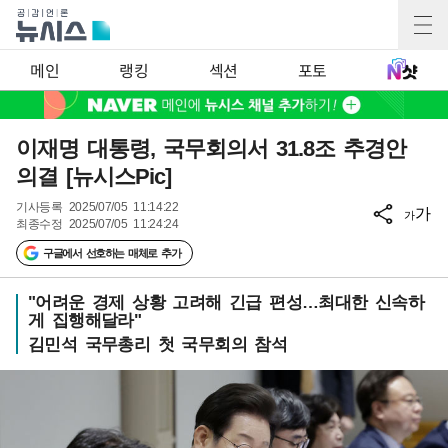
메인
랭킹
섹션
포토
이재명 대통령, 국무회의서 31.8조 추경안
의결 [뉴시스Pic]
기사등록
2025/07/05 11:14:22
가
가
최종수정
2025/07/05 11:24:24
구글에서 선호하는 매체로 추가
"어려운 경제 상황 고려해 긴급 편성…최대한 신속하
게 집행해달라"
김민석 국무총리 첫 국무회의 참석