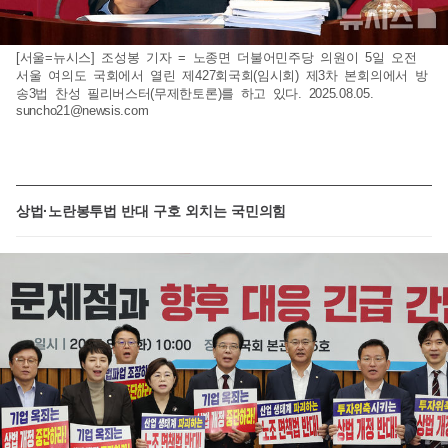
[서울=뉴시스] 조성봉 기자 = 노종면 더불어민주당 의원이 5일 오전
서울 여의도 국회에서 열린 제427회국회(임시회) 제3차 본회의에서 방
송3법 찬성 필리버스터(무제한토론)를 하고 있다. 2025.08.05.
suncho21@newsis.com
상법·노란봉투법 반대 구호 외치는 국민의힘