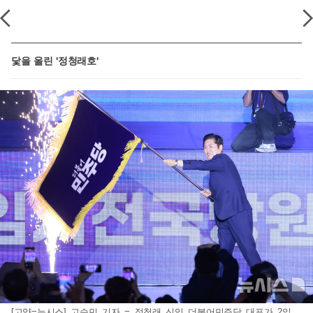
닻을 올린 '정청래호'
[고양=뉴시스] 고승민 기자 = 정청래 신임 더불어민주당 대표가 2일