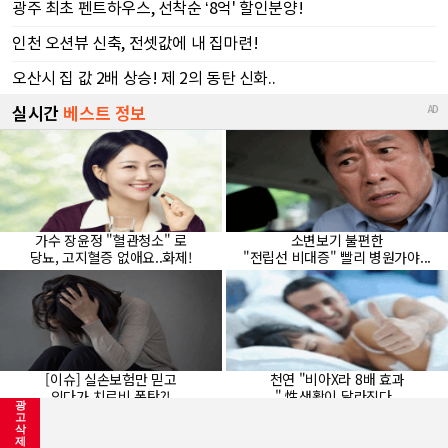
광
고
삭
제