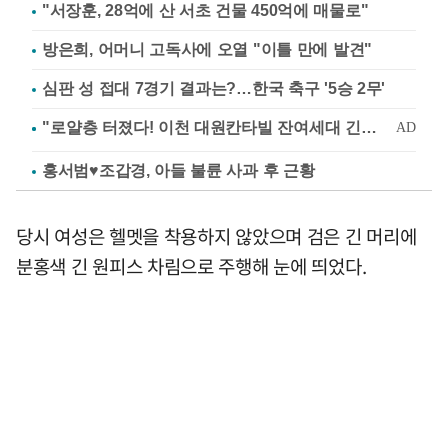
"서장훈, 28억에 산 서초 건물 450억에 매물로"
방은희, 어머니 고독사에 오열 "이틀 만에 발견"
심판 성 접대 7경기 결과는?…한국 축구 '5승 2무'
홍서범♥조갑경, 아들 불륜 사과 후 근황
당시 여성은 헬멧을 착용하지 않았으며 검은 긴 머리에
분홍색 긴 원피스 차림으로 주행해 눈에 띄었다.