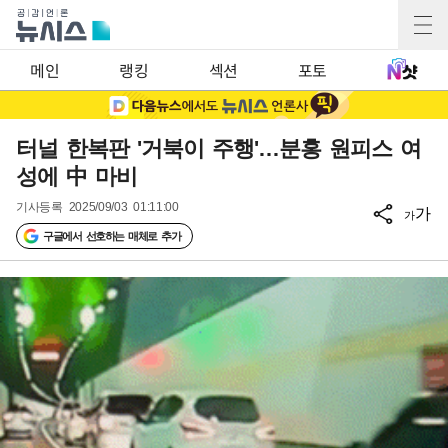
메인
랭킹
섹션
포토
터널 한복판 '거북이 주행'…분홍 원피스 여
성에 中 마비
기사등록
2025/09/03 01:11:00
가
가
구글에서 선호하는 매체로 추가