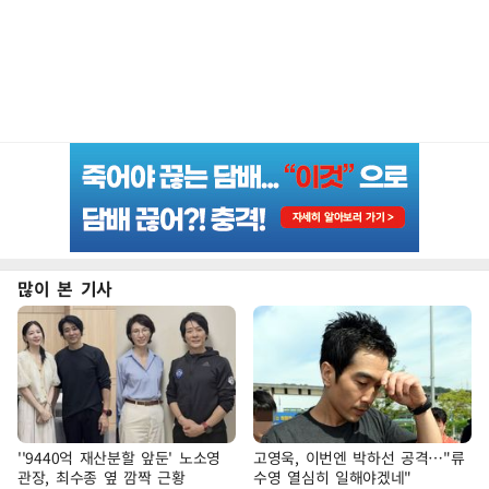
많이 본 기사
''9440억 재산분할 앞둔' 노소영
고영욱, 이번엔 박하선 공격…"류
관장, 최수종 옆 깜짝 근황
수영 열심히 일해야겠네"