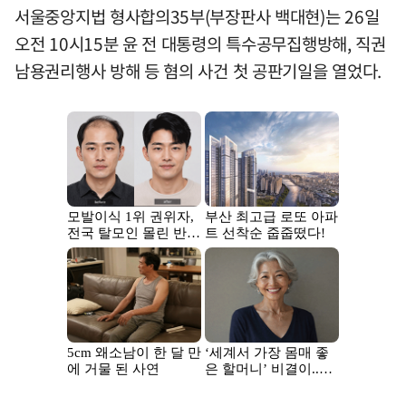
서울중앙지법 형사합의35부(부장판사 백대현)는 26일
오전 10시15분 윤 전 대통령의 특수공무집행방해, 직권
남용권리행사 방해 등 혐의 사건 첫 공판기일을 열었다.