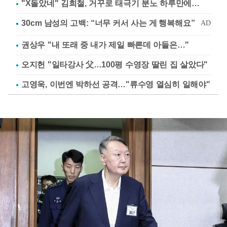
"X돌았네" 김희철, 거꾸로 태극기 분노 하루만에…
권상우 "내 또래 중 내가 제일 빠른데 아들은…"
오지헌 "일타강사 父…100평 수영장 딸린 집 살았다"
고영욱, 이번엔 박하선 공격…"류수영 열심히 일해야"