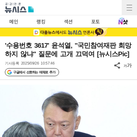
메인
랭킹
섹션
포토
'수용번호 3617' 윤석열, "국민참여재판 희망
하지 않냐" 질문에 고개 끄덕여 [뉴시스Pic]
기사등록
2025/09/26 10:57:46
가
가
구글에서 선호하는 매체로 추가