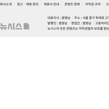
회사소개
광고 · 제휴 문의
제휴사 안내
콘텐츠 판매
저작권 규약
고
대표이사 : 염영남
주소 : 서울 중구 퇴계로 1
발행인 : 염영남
편집인 : 염영남
고충처리인
뉴시스의 모든 콘텐츠는 저작권법의 보호를 받는 바, 무