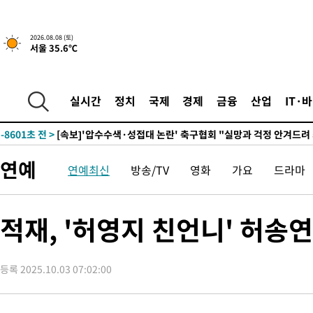
-19929초 전 >
선재도서 해루질 나섰다 실종 60대, 닷새 만에 숨진 채 발견
-17463초 전 >
남자 농구, 나고야 아시안게임서 '홈팀' 일본과 한일전
2026.08.08 (토)
서울 35.6℃
-16839초 전 >
여수 오동도 해상서 모터보트 전복…1명 사망·1명 실종
-13066초 전 >
극한폭염 한풀 꺾이지만…'낮 최고 35도' 무더위, 열대야 계속
주 날씨]
-10084초 전 >
축구협회 "압수수색·성접대 논란 사과…쇄신의 기회로 삼겠다
실시간
정치
국제
경제
금융
산업
IT·
-8601초 전 >
[속보]'압수수색·성접대 논란' 축구협회 "실망과 걱정 안겨드려
송"
46분 전 >
'최고 37도' 폭염 지속…강원동해안 최대 150㎜ 비
2시간 전 >
[속보]뉴욕증시 상승 마감…S&P 0.6% 나스닥 1.3%↑
연예
연예최신
방송/TV
영화
가요
드라마
-32187초 전 >
온열질환 사망자 3명 늘어…누적 환자 3000명 돌파
-26132초 전 >
강릉에 시간당 81.4㎜ 물폭탄…도로 잠기고 담벼락 붕괴
-22239초 전 >
백운산서 80년근 천종산삼 9뿌리 발견…감정가 1.3억원
적재, '허영지 친언니' 허송
-19949초 전 >
선재도서 해루질 나섰다 실종 60대, 닷새 만에 숨진 채 발견
-17483초 전 >
남자 농구, 나고야 아시안게임서 '홈팀' 일본과 한일전
등록 2025.10.03 07:02:00
-16859초 전 >
여수 오동도 해상서 모터보트 전복…1명 사망·1명 실종
-13086초 전 >
극한폭염 한풀 꺾이지만…'낮 최고 35도' 무더위, 열대야 계속
주 날씨]
-10104초 전 >
축구협회 "압수수색·성접대 논란 사과…쇄신의 기회로 삼겠다