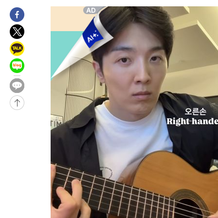
-8621초 전 >
[속보]'압수수색·성접대 논란' 축구협회 "실망과 걱정 안겨드려
송"
45분 전 >
'최고 37도' 폭염 지속…강원동해안 최대 150㎜ 비
2시간 전 >
[속보]뉴욕증시 상승 마감…S&P 0.6% 나스닥 1.3%↑