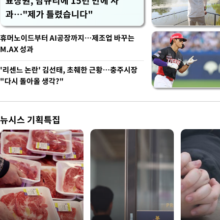
표창원, 남규리에 15년 만에 사
과…"제가 틀렸습니다"
휴머노이드부터 AI공장까지…제조업 바꾸는
M.AX 성과
'리센느 논란' 김선태, 초췌한 근황…충주시장
"다시 돌아올 생각?"
뉴시스 기획특집