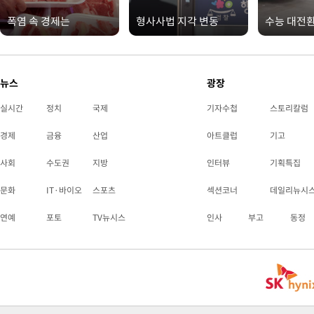
폭염 속 경제는
형사사법 지각 변동
수능 대전
뉴스
광장
실시간
정치
국제
기자수첩
스토리칼럼
경제
금융
산업
아트클럽
기고
사회
수도권
지방
인터뷰
기획특집
문화
IT·바이오
스포츠
섹션코너
데일리뉴시
연예
포토
TV뉴시스
인사
부고
동정