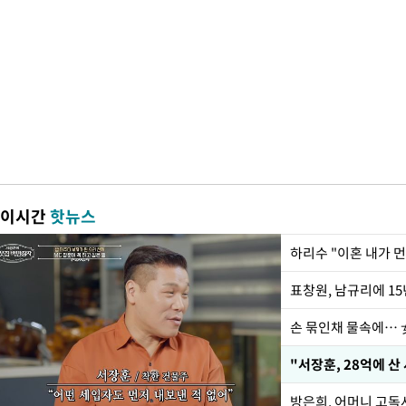
이시간
핫뉴스
하리수 "이혼 내가 
손 묶인채 물속에… 女
"서장훈, 28억에 산
방은희, 어머니 고독