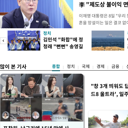
李 "제도상 불이익 
이재명 대통령은 8일 "우리
혼을 망설이는 일은 결코 없
하는 제도가 있을 경우 편하
정치
다. 이 대통령은 이날 오후 
김민석 "화합"에 정
로 찾은 결혼 페널티 22개'
청래 "뻔뻔" 송영길
이 대통령은 "결혼으로 인해
은 연임 직격
많이 본 기사
종합
정치
국제
경제
금융
"창 3개 띄워도 
드8 울트라', 일