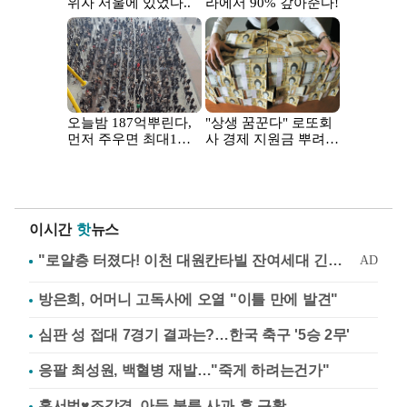
이시간
핫
뉴스
방은희, 어머니 고독사에 오열 "이틀 만에 발견"
심판 성 접대 7경기 결과는?…한국 축구 '5승 2무'
응팔 최성원, 백혈병 재발…"죽게 하려는건가"
홍서범♥조갑경, 아들 불륜 사과 후 근황