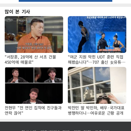
많이 본 기사
"서장훈, 28억에 산 서초 건물
"여군 지원 막힌 UDT 훈련 직접
450억에 매물로"
해봤습니다"…707 출신 女유튜버
'완벽 소화'
전현무 "전 연인 집착에 친구들과
박찬민 딸 박민하, 배우·국가대표
연락 끊어"
병행하더니…여유로운 근황 공개