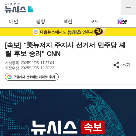
메인
랭킹
섹션
포토
[속보] "美뉴저지 주지사 선거서 민주당 셰
릴 후보 승리" CNN
기사등록
2025/11/05 11:27:04
가
가
최종수정
2025/11/05 12:20:23
구글에서 선호하는 매체로 추가