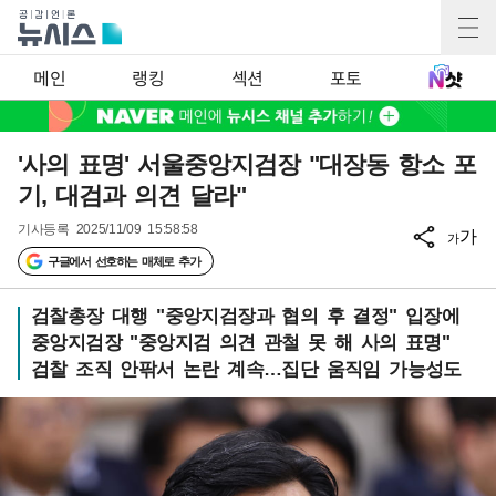
메인
랭킹
섹션
포토
'사의 표명' 서울중앙지검장 "대장동 항소 포
기, 대검과 의견 달라"
기사등록
2025/11/09 15:58:58
가
가
구글에서 선호하는 매체로 추가
검찰총장 대행 "중앙지검장과 협의 후 결정" 입장에
중앙지검장 "중앙지검 의견 관철 못 해 사의 표명"
검찰 조직 안팎서 논란 계속…집단 움직임 가능성도