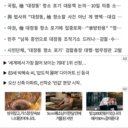
국힘, 檢 '대장동' 항소 포기 대응책 논의…10일 의총 소집(종합)
與 법사위 "대장동, 檢 항소할 사건 아닌 게 명백…대검 예규 따라 당연"
야권, 檢 대장동 항소 포기에 집중포화…"李방탄용" "정성호 장관 사퇴"(종합)
민주 "남욱 증언으로 대장동 조작기소 드러나…감찰·수사 필요"
시민단체, '대장동 항소 포기' 검찰총장 대행·법무장관 고발