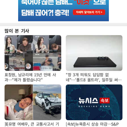
많이 본 기사
표창원, 남규리에 15년 만에 사
"창 3개 띄워도 답답함 없
과…"제가 틀렸습니다"
네"…'폴드8 울트라', 일주일 써보
니
英유명 여배우, 큰 교통사고서 기
[속보]뉴욕증시 상승 마감…S&P