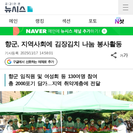
메인
랭킹
섹션
포토
향군, 지역사회에 김장김치 나눔 봉사활동
기사등록
2025/11/17 14:58:01
가
가
구글에서 선호하는 매체로 추가
향군 임직원 및 여성회 등 130여명 참여
총 2000포기 담가…지역 취약계층에 전달