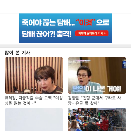
많이 본 기사
유혜정, 자궁적출 수술 고백 "여성
김정렬 "친형 군대서 구타로 사
성을 잃는 것이…"
망…유골 못 찾아"