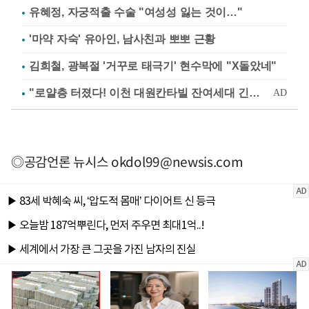
유혜정, 자궁적출 수술 "여성성 잃는 것이…"
'마약 자숙' 유아인, 남사친과 뽀뽀 근황
김희철, 광복절 '거꾸로 태극기' 현수막에 "X돌았네"
◎공감언론 뉴시스
okdol99@newsis.com