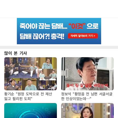
많이 본 기사
황기순 "원정 도박으로 전 재산
정보석 "황정음 전 남편 서글서글
잃고 필리핀 도피"
한 인상이었는데…"