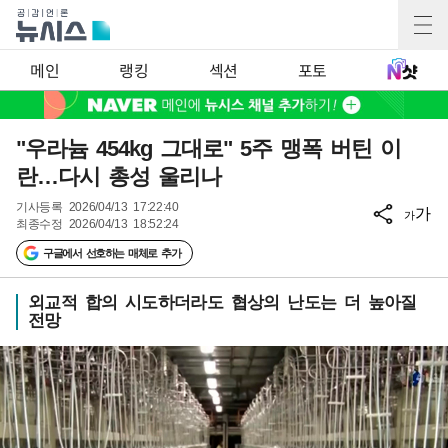
메인
랭킹
섹션
포토
"우라늄 454kg 그대로" 5주 맹폭 버틴 이
란…다시 총성 울리나
기사등록
2026/04/13 17:22:40
가
가
최종수정
2026/04/13 18:52:24
구글에서 선호하는 매체로 추가
외교적 합의 시도하더라도 협상의 난도는 더 높아질
전망