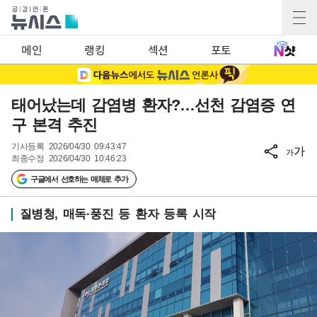
메인
랭킹
섹션
포토
태어났는데 감염병 환자?…선천 감염증 연
구 본격 추진
기사등록
2026/04/30 09:43:47
가
가
최종수정
2026/04/30 10:46:23
구글에서 선호하는 매체로 추가
질병청, 매독·풍진 등 환자 등록 시작