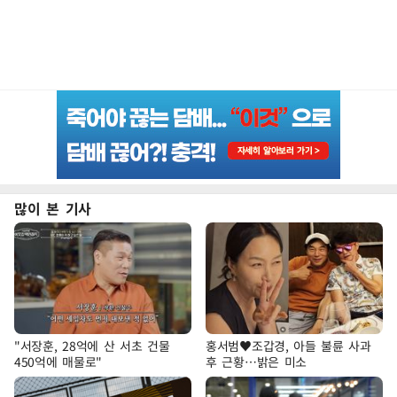
많이 본 기사
"서장훈, 28억에 산 서초 건물
홍서범♥조갑경, 아들 불륜 사과
450억에 매물로"
후 근황…밝은 미소