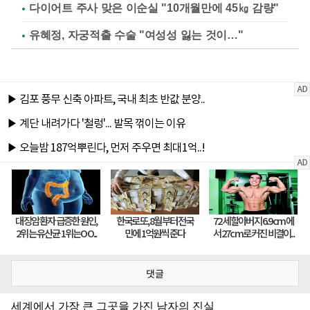
다이어트 주사 맞은 이순실 "10개월만에 45㎏ 감량"
유혜정, 자궁적출 수술 "여성성 잃는 것이…"
댓글