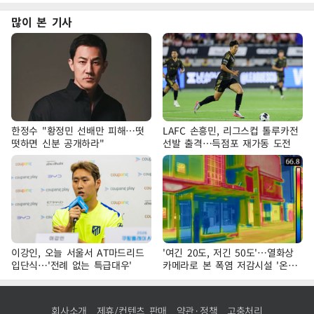
많이 본 기사
한정수 "황정민 선배만 피해…떳
LAFC 손흥민, 리그스컵 톨루카전
떳하면 신분 공개하라"
선발 출격…득점포 재가동 도전
이강인, 오늘 서울서 AT마드리드
'여긴 20도, 저긴 50도'…열화상
입단식…'전례 없는 특급대우'
카메라로 본 폭염 저감시설 '온도
차'
회사소개
제휴/컨텐츠 판매
약관·정책
고충처리