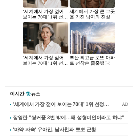
이시간
핫
뉴스
장영란 "쌍커풀 3번 밖에…왜 성형미인이라고 하냐"
'마약 자숙' 유아인, 남사친과 뽀뽀 근황