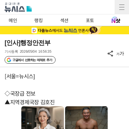
메인
랭킹
섹션
포토
[인사]행정안전부
기사등록
2026/05/04 16:56:35
가
가
구글에서 선호하는 매체로 추가
[서울=뉴시스]
◇국장급 전보
▲지역경제국장 김호진