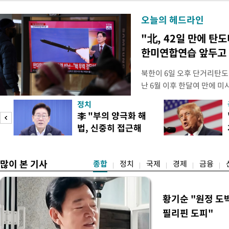
오늘의 헤드라인
"北, 42일 만에 탄
한미연합연습 앞두고
북한이 6일 오후 단거리탄도
난 6월 이후 한달여 만에 
본부에 따르면 우리 군은 6일
정치
서 동해상으로 발사된 단거리
李 "부의 양극화 해
정확한 제원에 대해서는 한미
법, 신중히 접근해
정보당국은 발사 초기부터 관
이
야"
많이 본 기사
종합
정치
국제
경제
금융
황기순 "원정 도
필리핀 도피"