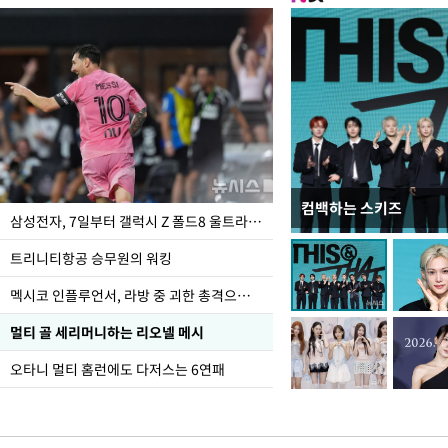
컴백하는 스키즈
입추 하루 앞둔 전남광
삼성전자, 7일부터 갤럭시 Z 폴드8 울트라·폴드8·플립8 출시
폭염
트리니티항공 승무원의 워킹
멕시코 인플루언서, 라방 중 괴한 총격으로 사망
멀티 골 세리머니하는 리오넬 메시
오타니 멀티 홈런에도 다저스는 6연패