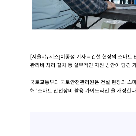
-2911초 전 >
내일까지 39도 '펄펄'…기상청 "태풍 지나며 폭염 잠시 꺾인다"
-2548초 전 >
트럼프, 한국계 진보 주지사 후보 맹공…"공산주의가 최대 위협
-2526초 전 >
"美간섭에 합의 지연"…트럼프, '이란 호르무즈 통제권' 수용할
15분 전 >
[속보]산업장관 "李정부, 원전 반대 안해…안정 전력 위해 불가피"
37분 전 >
[속보]경찰, '홍명보 선임 논란' 대한축구협회·축구회관 등 압수수
[서울=뉴시스]이종성 기자 = 건설 현장의 스마트
관리비 처리 절차 등 실무적인 지원 방안이 담긴
국토교통부와 국토안전관리원은 건설 현장의 스마
해 '스마트 안전장비 활용 가이드라인'을 개정한다