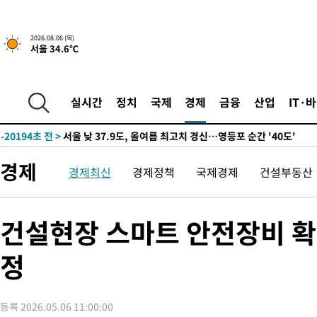
-21510초 전 >
[속보]합참 "북, 동해상으로 미상 발사체 발사"
-20906초 전 >
'낮 최고 39도' 불볕더위…한밤 열대야도 계속[내일날씨]
2026.08.06 (목)
서울 34.6℃
-20865초 전 >
[속보]7~9일 프로야구 3연전도 폭염 취소…11일 재개
-20527초 전 >
"韓 외환시장 개입 관측 배경엔 美의 대한국 무역적자 있어"
-20354초 전 >
'월드컵 탈락 후폭풍' 축구협회…초유의 압수수색에 '충격·당황
실시간
정치
국제
경제
금융
산업
IT·
-20194초 전 >
서울 낮 37.9도, 올여름 최고치 경신…영등포 순간 '40도'
-19756초 전 >
[속보]종합특검, 대검 추가 압수수색…내란 중요임무종사 혐의
-15851초 전 >
[속보]코스닥, 800p 회복…0.26% 오른 801.67 마감
경제
경제최신
경제정책
국제경제
건설부동산
-15781초 전 >
[속보]코스피, 301.88포인트(4.58%) 내린 6296.38 마감
-15646초 전 >
[속보]원·달러 환율, 0.7원 내린 1423.8원 마감
-13245초 전 >
"여기 떨어졌다"…다누리, 스페이스X 로켓 달 충돌 흔적 포착
건설현장 스마트 안전장비 
-10290초 전 >
손흥민, 5경기 연속골 실패…LAFC는 승부차기 끝 과달라하라
정
-2891초 전 >
내일까지 39도 '펄펄'…기상청 "태풍 지나며 폭염 잠시 꺾인다"
-2528초 전 >
트럼프, 한국계 진보 주지사 후보 맹공…"공산주의가 최대 위협
-2506초 전 >
"美간섭에 합의 지연"…트럼프, '이란 호르무즈 통제권' 수용할
등록 2026.05.06 11:00:00
16분 전 >
[속보]산업장관 "李정부, 원전 반대 안해…안정 전력 위해 불가피"