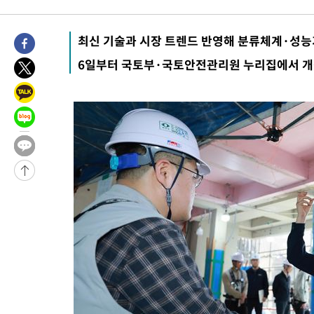
37분 전 >
[속보]경찰, '홍명보 선임 논란' 대한축구협회·축구회관 등 압수수
-23946초 전 >
[속보]합참 "北 발사체는 단거리탄도미사일…감시·경계태세 
최신 기술과 시장 트렌드 반영해 분류체계·성능
화"
-23694초 전 >
日방위성, 北이 동해로 쏜 발사체는 탄도미사일 가능성
6일부터 국토부·국토안전관리원 누리집에서 개
-22124초 전 >
[속보] SKT, 에이닷 서비스 장애 발생…"원인 파악 중"
-21530초 전 >
[속보]합참 "북, 동해상으로 미상 발사체 발사"
-20926초 전 >
'낮 최고 39도' 불볕더위…한밤 열대야도 계속[내일날씨]
-20885초 전 >
[속보]7~9일 프로야구 3연전도 폭염 취소…11일 재개
-20547초 전 >
"韓 외환시장 개입 관측 배경엔 美의 대한국 무역적자 있어"
-20374초 전 >
'월드컵 탈락 후폭풍' 축구협회…초유의 압수수색에 '충격·당황
-20214초 전 >
서울 낮 37.9도, 올여름 최고치 경신…영등포 순간 '40도'
-19776초 전 >
[속보]종합특검, 대검 추가 압수수색…내란 중요임무종사 혐의
-15871초 전 >
[속보]코스닥, 800p 회복…0.26% 오른 801.67 마감
-15801초 전 >
[속보]코스피, 301.88포인트(4.58%) 내린 6296.38 마감
-15666초 전 >
[속보]원·달러 환율, 0.7원 내린 1423.8원 마감
-13265초 전 >
"여기 떨어졌다"…다누리, 스페이스X 로켓 달 충돌 흔적 포착
-10310초 전 >
손흥민, 5경기 연속골 실패…LAFC는 승부차기 끝 과달라하라