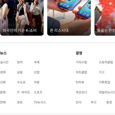
외국인이 키운 K-소비
폰 리스시대
들끓는 한
뉴스
광장
실시간
정치
국제
기자수첩
스토리칼럼
경제
금융
산업
아트클럽
기고
사회
수도권
지방
인터뷰
기획특집
문화
IT·바이오
스포츠
섹션코너
데일리뉴시
연예
포토
TV뉴시스
인사
부고
동정