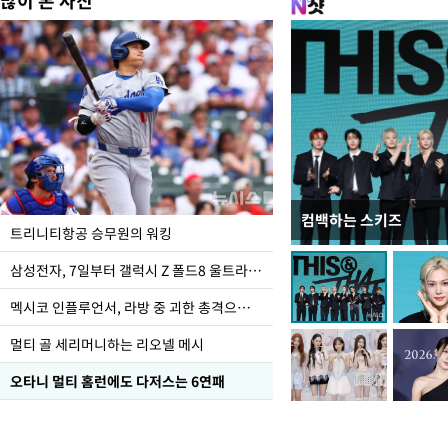
많이 본 사진
컴백하는 스키즈
입추 하루 앞둔 전남광
트리니티항공 승무원의 워킹
폭염
삼성전자, 7일부터 갤럭시 Z 폴드8 울트라·폴드8·플립8 출시
멕시코 인플루언서, 라방 중 괴한 총격으로 사망
멀티 골 세리머니하는 리오넬 메시
오타니 멀티 홈런에도 다저스는 6연패