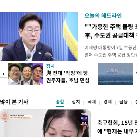
오늘의 헤드라인
""가용한 주택 물량 
李, 수도권 공급대책
이재명 대통령이 7일 부동산
열어 수도권 주택 공급 방안
령은 이날 오후 2시 청와대에
정치
를 비공개로 주재한다. 지난 
與 전대 '박빙'에 당
공개 회의에서 "가용한 주택
권주자들, 호남 민심
라"고 지시한 지 나흘 만이다
공략
많이 본 기사
종합
정치
국제
경제
금융
축구협회, 15년 
에 "현재는 내부 