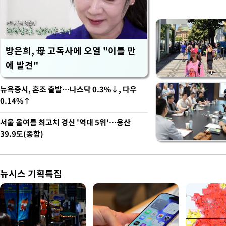
방은희, 母 고독사에 오열 "이틀 만
에 발견"
뉴욕증시, 혼조 출발…나스닥 0.3%↓, 다우
0.14%↑
서울 올여름 최고치 경신 '역대 5위'…용산
39.9도(종합)
뉴시스 기획특집