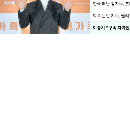
한국 떠난 김지수, 
학폭 논란 지수, 필
이승기 "구속 차가원,