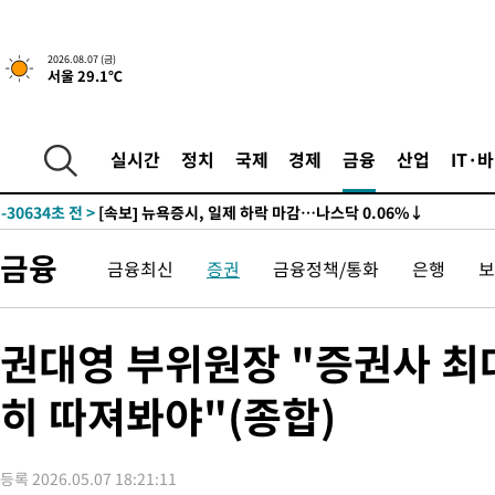
2026.08.07 (금)
서울 29.1℃
실시간
정치
국제
경제
금융
산업
IT·
-30634초 전 >
[속보] 뉴욕증시, 일제 하락 마감…나스닥 0.06%↓
금융
금융최신
증권
금융정책/통화
은행
보
권대영 부위원장 "증권사 최
히 따져봐야"(종합)
등록 2026.05.07 18:21:11