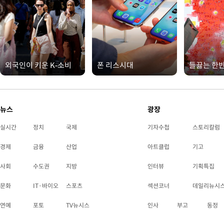
외국인이 키운 K-소비
폰 리스시대
들끓는 한
뉴스
광장
실시간
정치
국제
기자수첩
스토리칼럼
경제
금융
산업
아트클럽
기고
사회
수도권
지방
인터뷰
기획특집
문화
IT·바이오
스포츠
섹션코너
데일리뉴시
연예
포토
TV뉴시스
인사
부고
동정