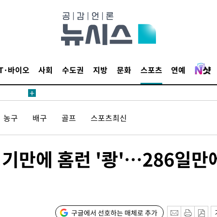
IT·바이오
사회
수도권
지방
문화
스포츠
연예
안겨드려 죄
농구
배구
골프
스포츠최신
안겨드려 죄
경기만에 홈런 '쾅'…286일만
구글에서 선호하는 매체로 추가