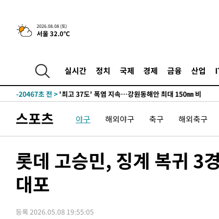
2026.08.08 (토)
서울 32.0℃
-13593초 전 >
[속보]뉴욕증시 상승 마감…S&P 0.6% 나스닥 1.3%↑
실시간
정치
국제
경제
금융
산업
-31846초 전 >
[속보]'압수수색·성접대 논란' 축구협회 "실망과 걱정 
송"
-20467초 전 >
'최고 37도' 폭염 지속…강원동해안 최대 150㎜ 비
-13593초 전 >
[속보]뉴욕증시 상승 마감…S&P 0.6% 나스닥 1.3%↑
스포츠
야구
해외야구
축구
해외축구
-31846초 전 >
[속보]'압수수색·성접대 논란' 축구협회 "실망과 걱정 
송"
-20467초 전 >
'최고 37도' 폭염 지속…강원동해안 최대 150㎜ 비
-13593초 전 >
[속보]뉴욕증시 상승 마감…S&P 0.6% 나스닥 1.3%↑
롯데 고승민, 징계 복귀 3
대포
등록 2026.05.08 19:55:05