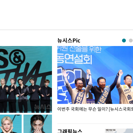
뉴시스Pic
폭력 피해자에 위로·사과…"국가
이번주 국회에는 무슨 일이? [뉴시스국회토
"
그래픽뉴스