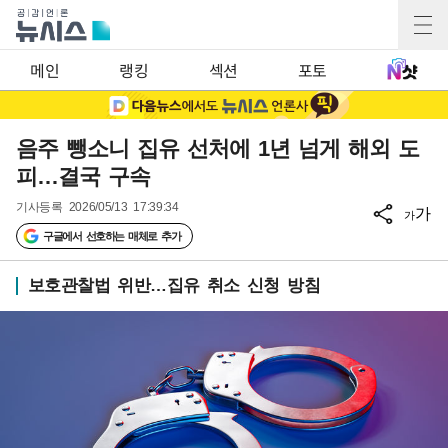
메인
랭킹
섹션
포토
음주 뺑소니 집유 선처에 1년 넘게 해외 도
피…결국 구속
기사등록
2026/05/13 17:39:34
가
가
구글에서 선호하는 매체로 추가
보호관찰법 위반…집유 취소 신청 방침