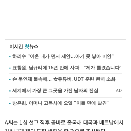
이시간
핫
뉴스
하리수 "이혼 내가 먼저 제안…아기 못 낳아 미안"
표창원, 남규리에 15년 만에 사과…"제가 틀렸습니다"
손 묶인채 물속에… 女유튜버, UDT 훈련 완벽 소화
방은희, 어머니 고독사에 오열 "이틀 만에 발견"
A씨는 1심 선고 직후 곧바로 출국해 태국과 베트남에서