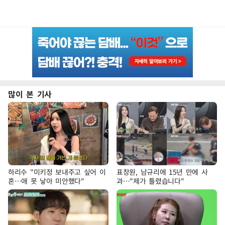
많이 본 기사
하리수 "미키정 보내주고 싶어 이
표창원, 남규리에 15년 만에 사
혼…애 못 낳아 미안했다"
과…"제가 틀렸습니다"