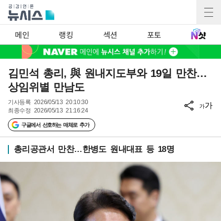
메인
랭킹
섹션
포토
김민석 총리, 與 원내지도부와 19일 만찬…
상임위별 만남도
기사등록
2026/05/13 20:10:30
가
가
최종수정
2026/05/13 21:16:24
구글에서 선호하는 매체로 추가
총리공관서 만찬…한병도 원내대표 등 18명