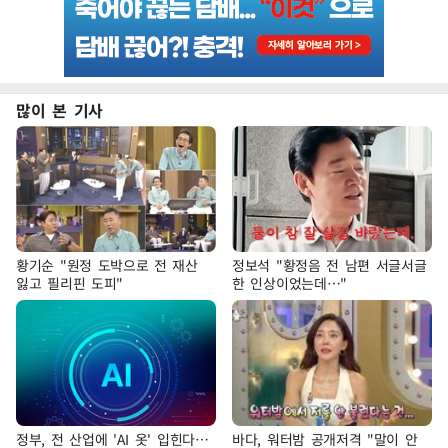
많이 본 기사
황기순 "원정 도박으로 전 재산
정보석 "황정음 전 남편 서글서글
잃고 필리핀 도피"
한 인상이었는데…"
정부, 전 산업에 'AI 옷' 입힌다…
바다, 워터밤 공개저격 "말이 안