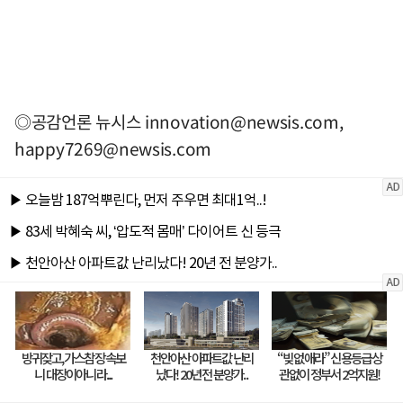
◎공감언론 뉴시스
innovation@newsis.com
,
happy7269@newsis.com