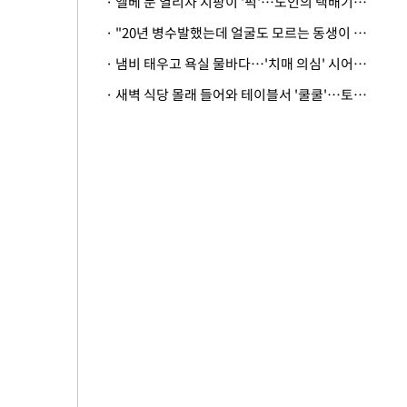
· 엘베 문 열리자 지팡이 '퍽'…노인의 택배기사 폭행 이유
· "20년 병수발했는데 얼굴도 모르는 동생이 유산 절반을"…배다른 형제 상속권 있을까
· 냄비 태우고 욕실 물바다…'치매 의심' 시어머니 검사 권유했다가 '날벼락'
· 새벽 식당 몰래 들어와 테이블서 '쿨쿨'…토사물 남기고 사라진 남성