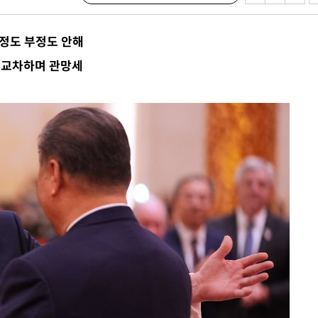
수…이병태
긍정도 부정도 안해
지(종합)
 교차하며 관망세
0.3만개
 4.1%로
말고 과감히
쪽 아웃바
하향
재난지역 선
희망지 못
제 대응"
쳐