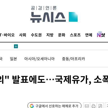
 4.1%로
말고 과감히
쪽 아웃바
하향
재난지역 선
IT·바이오
사회
수도권
지방
문화
스포츠
연예
희망지 못
제 대응"
국
일본
아시아/오세아니아
중동/아프리카
의" 발표에도…국제유가, 소
쳐
기소
구글에서 선호하는 매체로 추가