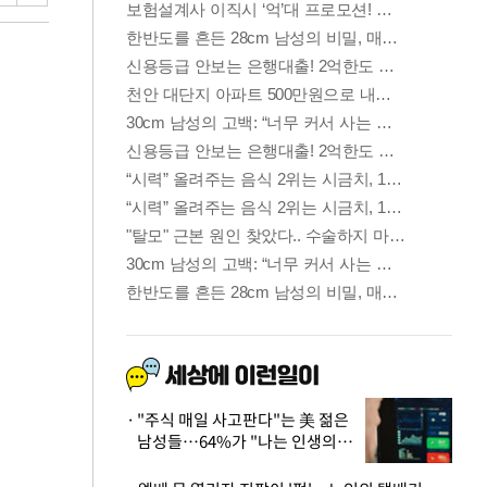
"주식 매일 사고판다"는 美 젊은
남성들…64%가 "나는 인생의
패배자“