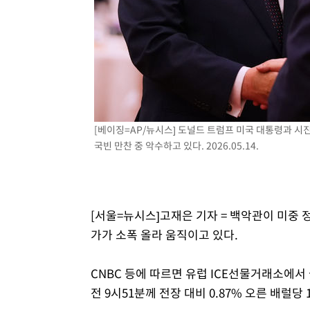
1시간 전 >
[속보]원·달러 환율, 7.7원 내린 1416.1원 마감
1시간 전 >
[속보] 노원서 40.1도 관측…서울, 2018년 이후 첫 40도
2시간 전 >
[속보]종합특검, '계엄 수용공간 확보' 신용해 前교정본부장 
2시간 전 >
외신들도 주목한 韓축구 파문…"국민적 공분에 수사 재개"
2시간 전 >
11시간 압수수색에 성접대 파문까지…'쑥대밭' 된 축구협회
3시간 전 >
[속보]규제합리화위원회 부위원장에 김태유 서울대 공대 교
[베이징=AP/뉴시스] 도널드 트럼프 미국 대통령과 시
후임
국빈 만찬 중 악수하고 있다. 2026.05.14.
[서울=뉴시스]고재은 기자 = 백악관이 미중 
가가 소폭 올라 움직이고 있다.
CNBC 등에 따르면 유럽 ICE선물거래소에서
전 9시51분께 전장 대비 0.87% 오른 배럴당 