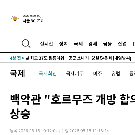
하향수정 (2보)
-15326초 전 >
[속보] 미 사업체, 일자리 7월에 2.3만 개 줄어…실업률은
↓
-11189초 전 >
[속보]이 대통령 "부동산 공급 기존 사고방식 매달리지 
2026.08.08 (토)
서울 30.7℃
실천"
-10274초 전 >
이란, "오만과 '중앙 단일 루트' 합의…북쪽 인바운드·남
운드는 임시"
-1842초 전 >
"낮 기온 소폭 하락"…수도권 폭염중대경보, 폭염경보로 
-1806초 전 >
[속보]이 대통령, '호우피해' 안동·의성 관할 4개 면 특별
실시간
정치
국제
경제
금융
산업
포
-1769초 전 >
[단독]중수청 지원 검사들, 정원 초과 시 낮은 계급 임용…
갈 수도
4분 전 >
낮 최고 37도 찜통더위…곳곳 소나기·강원 많은 비[내일날씨]
32분 전 >
SK하이닉스, 용인·청주 팹에 54조 투자…"AI 메모리 수요 선
국제
국제최신
국제기구
미주
유럽
중
1시간 전 >
여자배구 이재영·이다영 자매, 아제르바이잔 투란VC 입단
1시간 전 >
외국인 심판 성 접대 7경기 들여다보니…한국 축구 '5승 2무'
1시간 전 >
[속보]코스닥, 2.86포인트(0.36%) 내린 798.81마감
백악관 "호르무즈 개방 합
1시간 전 >
[속보]코스피, 6200선 약보합…0.60% 내린 6258.77에 마
상승
1시간 전 >
[속보]원·달러 환율, 7.7원 내린 1416.1원 마감
1시간 전 >
[속보] 노원서 40.1도 관측…서울, 2018년 이후 첫 40도
2시간 전 >
[속보]종합특검, '계엄 수용공간 확보' 신용해 前교정본부장 
등록 2026.05.15 10:12:04
수정 2026.05.15 11:18:24
2시간 전 >
외신들도 주목한 韓축구 파문…"국민적 공분에 수사 재개"