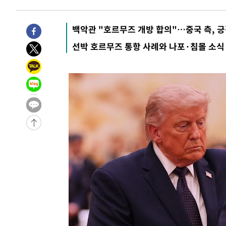
2시간 전 >
11시간 압수수색에 성접대 파문까지…'쑥대밭' 된 축구협회
3시간 전 >
[속보]규제합리화위원회 부위원장에 김태유 서울대 공대 교
백악관 "호르무즈 개방 합의"…중국 측, 
후임
-18759초 전 >
이강인, 폭염 속 AT마드리드 첫 훈련…80명 식사 대접까
선박 호르무즈 통항 사례와 나포·침몰 소식
-15898초 전 >
미 사업체 일자리, 7월에 2.3만개 순감하고 그 전 2개월 1
하향수정 (2보)
-15346초 전 >
[속보] 미 사업체, 일자리 7월에 2.3만 개 줄어…실업률은
↓
-11209초 전 >
[속보]이 대통령 "부동산 공급 기존 사고방식 매달리지 
실천"
-10294초 전 >
이란, "오만과 '중앙 단일 루트' 합의…북쪽 인바운드·남
운드는 임시"
-1862초 전 >
"낮 기온 소폭 하락"…수도권 폭염중대경보, 폭염경보로 
-1826초 전 >
[속보]이 대통령, '호우피해' 안동·의성 관할 4개 면 특별
포
-1789초 전 >
[단독]중수청 지원 검사들, 정원 초과 시 낮은 계급 임용…
갈 수도
4분 전 >
낮 최고 37도 찜통더위…곳곳 소나기·강원 많은 비[내일날씨]
32분 전 >
SK하이닉스, 용인·청주 팹에 54조 투자…"AI 메모리 수요 선
1시간 전 >
여자배구 이재영·이다영 자매, 아제르바이잔 투란VC 입단
1시간 전 >
외국인 심판 성 접대 7경기 들여다보니…한국 축구 '5승 2무'
1시간 전 >
[속보]코스닥, 2.86포인트(0.36%) 내린 798.81마감
1시간 전 >
[속보]코스피, 6200선 약보합…0.60% 내린 6258.77에 마