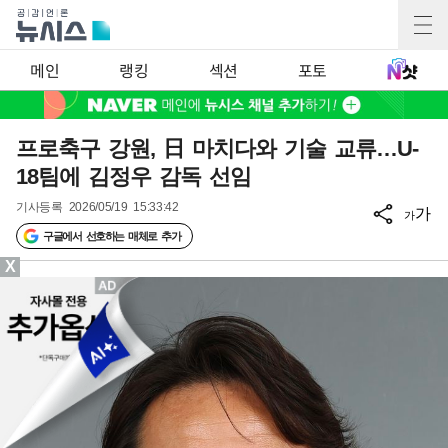
메인
랭킹
섹션
포토
프로축구 강원, 日 마치다와 기술 교류…U-
18팀에 김정우 감독 선임
기사등록
2026/05/19 15:33:42
가
가
구글에서 선호하는 매체로 추가
X