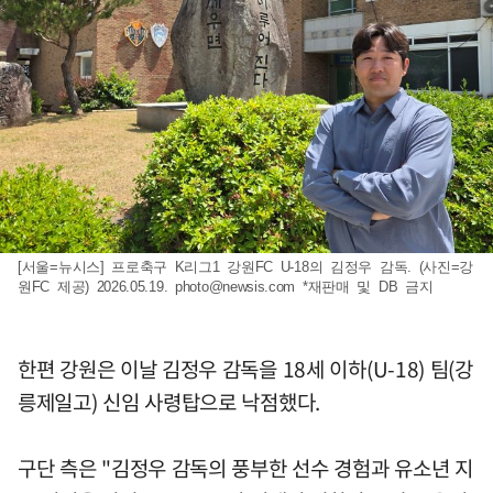
[서울=뉴시스] 프로축구 K리그1 강원FC U-18의 김정우 감독. (사진=강
원FC 제공) 2026.05.19.
photo@newsis.com
*재판매 및 DB 금지
한편 강원은 이날 김정우 감독을 18세 이하(U-18) 팀(강
릉제일고) 신임 사령탑으로 낙점했다.
구단 측은 "김정우 감독의 풍부한 선수 경험과 유소년 지