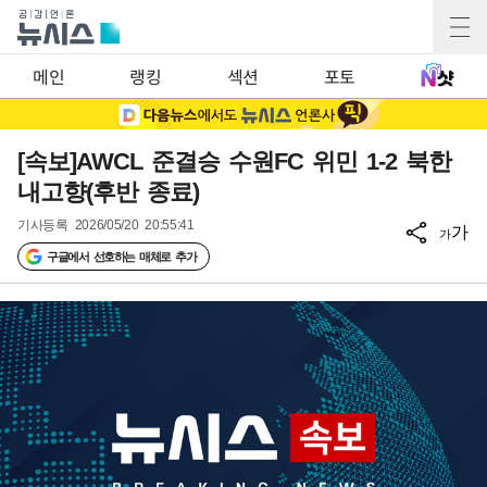
메인
랭킹
섹션
포토
[속보]AWCL 준결승 수원FC 위민 1-2 북한
내고향(후반 종료)
기사등록
2026/05/20 20:55:41
가
가
구글에서 선호하는 매체로 추가