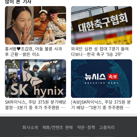
많이 본 기사
홍서범♥조갑경, 아들 불륜 사과
외국인 심판 성 접대 7경기 들여
후 근황…밝은 미소
다보니…한국 축구 '5승 2무'
SK하이닉스, 주당 375원 분기배당
[속보]SK하이닉스, 주당 375원 분
결정…3분기 중 추가 주주환원 발
기 배당…"3분기 중 주주환원 방
표
안 확정"
회사소개
제휴/컨텐츠 판매
약관·정책
고충처리