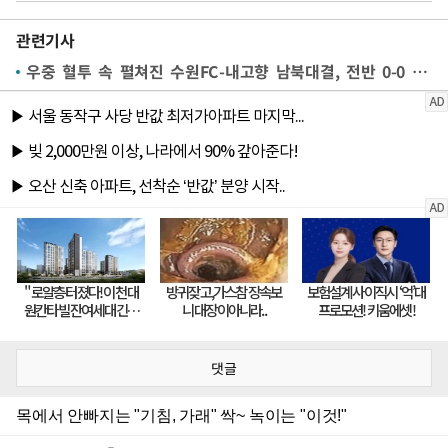
관련기사
우중 혈투 속 펼쳐진 수원FC-내고향 남북대결, 전반 0-0 마쳐
댓글