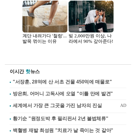
이시간
핫
뉴스
"서장훈, 28억에 산 서초 건물 450억에 매물로"
방은희, 어머니 고독사에 오열 "이틀 만에 발견"
황기순 "원정도박 후 필리핀서 2년 불법체류"
백혈병 재발 최성원 "치료가 날 죽이는 것 같아"