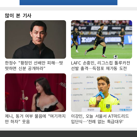
많이 본 기사
한정수 "황정민 선배만 피해…떳
LAFC 손흥민, 리그스컵 톨루카전
떳하면 신분 공개하라"
선발 출격…득점포 재가동 도전
제니, 동거 여부 물음에 "여기까지
이강인, 오늘 서울서 AT마드리드
만 하자" 웃음
입단식…'전례 없는 특급대우'