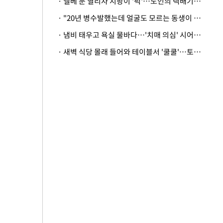
· 엘베 문 열리자 지팡이 '퍽'…노인의 택배기사 폭행 이유
· "20년 병수발했는데 얼굴도 모르는 동생이 유산 절반을"…배다른 형제 상속권 있을까
· 냄비 태우고 욕실 물바다…'치매 의심' 시어머니 검사 권유했다가 '날벼락'
· 새벽 식당 몰래 들어와 테이블서 '쿨쿨'…토사물 남기고 사라진 남성