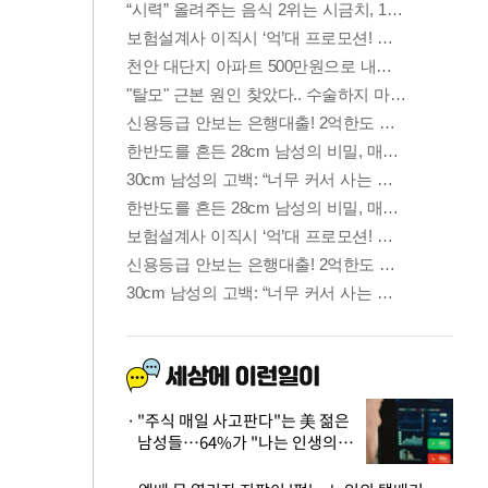
"주식 매일 사고판다"는 美 젊은
남성들…64%가 "나는 인생의
패배자“