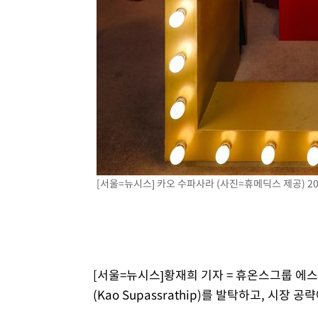
[서울=뉴시스] 카오 수파사라 (사진=휴메딕스 제공) 2026
[서울=뉴시스]황재희 기자 = 휴온스그룹 에
(Kao Supassrathip)를 발탁하고, 시장 공