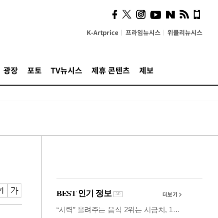
시, 스마트폰 액세서리에
NFC 더했다
K-Artprice
프라임뉴시스
위클리뉴시스
광장
포토
TV뉴시스
제휴 콘텐츠
제보