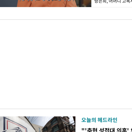
방은희, 어머니 고독사
오늘의 헤드라인
"'축협 성접대 의혹'