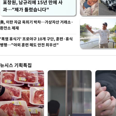
표창원, 남규리에 15년 만에 사
과…"제가 틀렸습니다"
美, 이란 자금 옥죄기 박차…가상자산 거래소·
환전소 제재
'폭염 휴식기' 프로야구 10개 구단, 훈련·휴식
병행…"야외 훈련 해도 안전 최우선"
뉴시스 기획특집