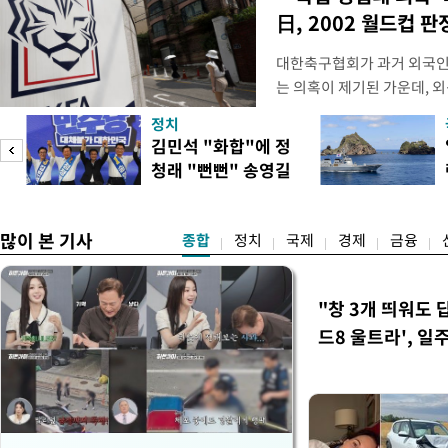
日, 2002 월드컵 
대한축구협회가 과거 외국인
는 의혹이 제기된 가운데, 
도하면서 파장이 커지고 있다.
정치
광부가 2016년 작성한 감
김민석 "화합"에 정
2011년 3월부터 2012년 
청래 "뻔뻔" 송영길
에 참여한 외국인 심판들에
은 연임 직격
고
많이 본 기사
종합
정치
국제
경제
금융
"창 3개 띄워도 
드8 울트라', 일