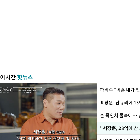
이시간
핫뉴스
하리수 "이혼 내가 
손 묶인채 물속에… 女
"서장훈, 28억에 산