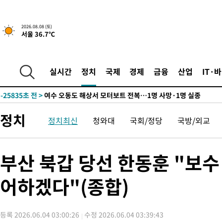
2026.08.08 (토)
서울 36.7℃
10분 전 >
[속보]뉴욕증시 상승 마감…S&P 0.6% 나스닥 1.3%↑
-31215초 전 >
백운산서 80년근 천종산삼 9뿌리 발견…감정가 1.3억원
-28925초 전 >
선재도서 해루질 나섰다 실종 60대, 닷새 만에 숨진 채 발견
실시간
정치
국제
경제
금융
산업
IT·
-26459초 전 >
남자 농구, 나고야 아시안게임서 '홈팀' 일본과 한일전
-25835초 전 >
여수 오동도 해상서 모터보트 전복…1명 사망·1명 실종
-22062초 전 >
극한폭염 한풀 꺾이지만…'낮 최고 35도' 무더위, 열대야 계속
정치
정치최신
청와대
국회/정당
국방/외교
주 날씨]
-19080초 전 >
축구협회 "압수수색·성접대 논란 사과…쇄신의 기회로 삼겠다
-17597초 전 >
[속보]'압수수색·성접대 논란' 축구협회 "실망과 걱정 안겨드려
송"
-6218초 전 >
'최고 37도' 폭염 지속…강원동해안 최대 150㎜ 비
부산 북갑 당선 한동훈 "보수
10분 전 >
[속보]뉴욕증시 상승 마감…S&P 0.6% 나스닥 1.3%↑
어하겠다"(종합)
-31215초 전 >
백운산서 80년근 천종산삼 9뿌리 발견…감정가 1.3억원
-28925초 전 >
선재도서 해루질 나섰다 실종 60대, 닷새 만에 숨진 채 발견
-26459초 전 >
남자 농구, 나고야 아시안게임서 '홈팀' 일본과 한일전
등록 2026.06.04 03:00:26
수정 2026.06.04 03:39:43
-25835초 전 >
여수 오동도 해상서 모터보트 전복…1명 사망·1명 실종