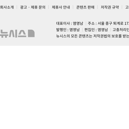
회사소개
광고 · 제휴 문의
제휴사 안내
콘텐츠 판매
저작권 규약
고
대표이사 : 염영남
주소 : 서울 중구 퇴계로 1
발행인 : 염영남
편집인 : 염영남
고충처리인
뉴시스의 모든 콘텐츠는 저작권법의 보호를 받는 바, 무