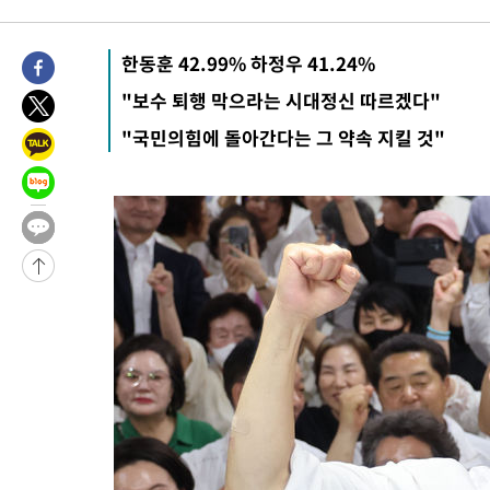
-22062초 전 >
극한폭염 한풀 꺾이지만…'낮 최고 35도' 무더위, 열대야 계속
주 날씨]
-19080초 전 >
축구협회 "압수수색·성접대 논란 사과…쇄신의 기회로 삼겠다
한동훈 42.99% 하정우 41.24%
-17597초 전 >
[속보]'압수수색·성접대 논란' 축구협회 "실망과 걱정 안겨드려
"보수 퇴행 막으라는 시대정신 따르겠다"
송"
-6218초 전 >
'최고 37도' 폭염 지속…강원동해안 최대 150㎜ 비
"국민의힘에 돌아간다는 그 약속 지킬 것"
10분 전 >
[속보]뉴욕증시 상승 마감…S&P 0.6% 나스닥 1.3%↑