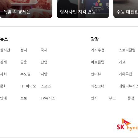
폭염 속 경제는
형사사법 지각 변동
수능 대전
뉴스
광장
실시간
정치
국제
기자수첩
스토리칼럼
경제
금융
산업
아트클럽
기고
사회
수도권
지방
인터뷰
기획특집
문화
IT·바이오
스포츠
섹션코너
데일리뉴시
연예
포토
TV뉴시스
인사
부고
동정