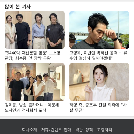
많이 본 기사
''9440억 재산분할 앞둔' 노소영
고영욱, 이번엔 박하선 공격…"류
관장, 최수종 옆 깜짝 근황
수영 열심히 일해야겠네"
김제동, 방송 뜸하더니…이문세·
하영 측, 증조부 친일 의혹에 "사
노사연과 전시회서 포착
실 무근"
회사소개
제휴/컨텐츠 판매
약관·정책
고충처리