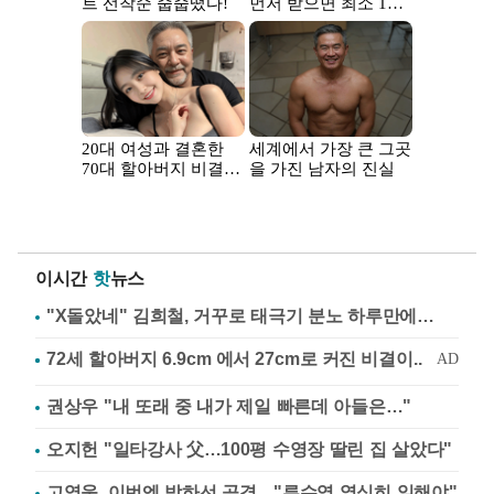
이시간
핫
뉴스
"X돌았네" 김희철, 거꾸로 태극기 분노 하루만에…
권상우 "내 또래 중 내가 제일 빠른데 아들은…"
오지헌 "일타강사 父…100평 수영장 딸린 집 살았다"
고영욱, 이번엔 박하선 공격…"류수영 열심히 일해야"