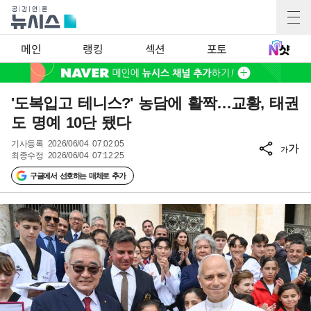
메인
랭킹
섹션
포토
'도복입고 테니스?' 농담에 활짝…교황, 태권
도 명예 10단 됐다
기사등록
2026/06/04 07:02:05
가
가
최종수정
2026/06/04 07:12:25
구글에서 선호하는 매체로 추가