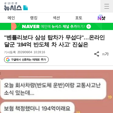
메인
랭킹
섹션
포토
"벤틀리보다 삼성 탑차가 무섭다"…온라인
달군 '194억 반도체 차 사고' 진실은
기사등록
2026/06/04 10:28:16
가
가
구글에서 선호하는 매체로 추가