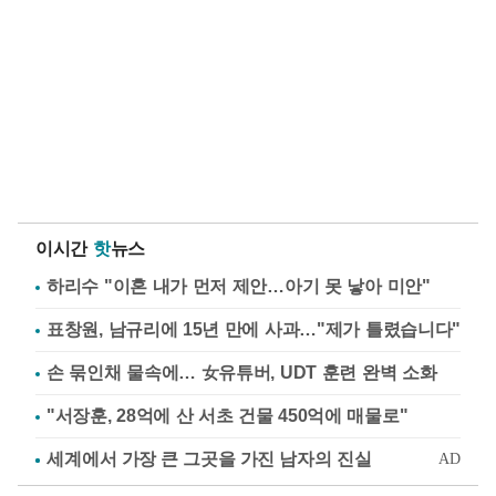
이시간
핫
뉴스
하리수 "이혼 내가 먼저 제안…아기 못 낳아 미안"
표창원, 남규리에 15년 만에 사과…"제가 틀렸습니다"
손 묶인채 물속에… 女유튜버, UDT 훈련 완벽 소화
"서장훈, 28억에 산 서초 건물 450억에 매물로"