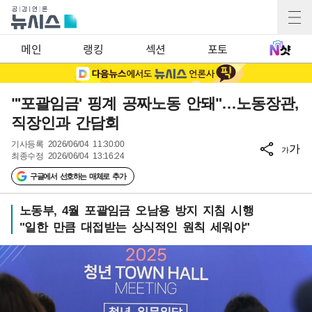
메인
랭킹
섹션
포토
"'포괄임금' 핑계 공짜노동 안돼"…노동장관,
직장인과 간담회
기사등록
2026/06/04 11:30:00
가
가
최종수정
2026/06/04 13:16:24
구글에서 선호하는 매체로 추가
노동부, 4월 포괄임금 오남용 방지 지침 시행
"일한 만큼 대접받는 상식적인 원칙 세워야"