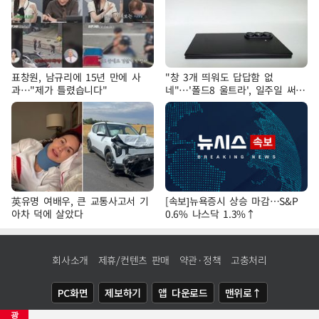
표창원, 남규리에 15년 만에 사
"창 3개 띄워도 답답함 없
과…"제가 틀렸습니다"
네"…'폴드8 울트라', 일주일 써보
니
英유명 여배우, 큰 교통사고서 기
[속보]뉴욕증시 상승 마감…S&P
아차 덕에 살았다
0.6% 나스닥 1.3%↑
회사소개
제휴/컨텐츠 판매
약관·정책
고충처리
PC화면
제보하기
앱 다운로드
맨위로↑
광