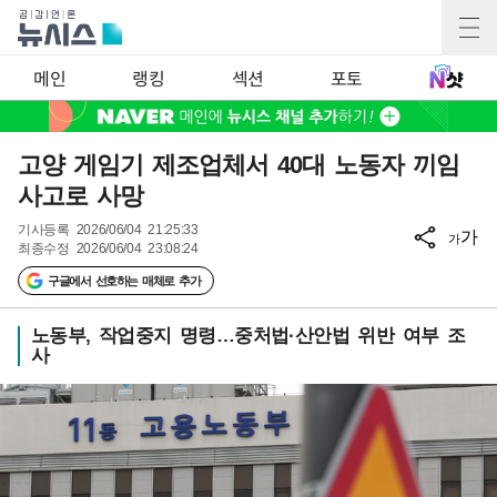
메인
랭킹
섹션
포토
고양 게임기 제조업체서 40대 노동자 끼임
사고로 사망
기사등록
2026/06/04 21:25:33
가
가
최종수정
2026/06/04 23:08:24
구글에서 선호하는 매체로 추가
노동부, 작업중지 명령…중처법·산안법 위반 여부 조
사