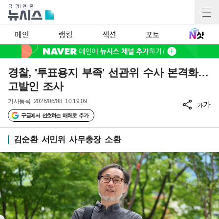
메인
랭킹
섹션
포토
경찰, '투표용지 부족' 선관위 수사 본격화…
고발인 조사
기사등록
2026/06/08 10:19:09
가
가
구글에서 선호하는 매체로 추가
김순환 서민위 사무총장 소환