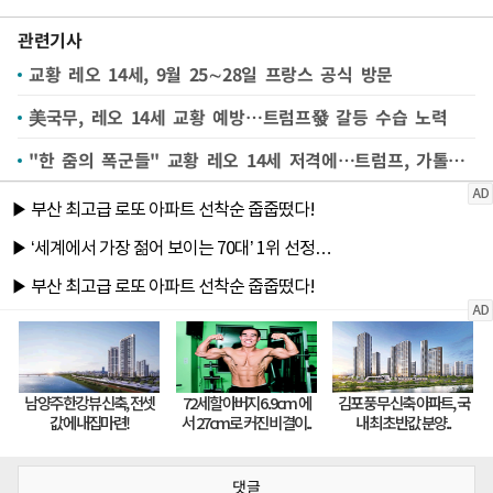
관련기사
교황 레오 14세, 9월 25∼28일 프랑스 공식 방문
美국무, 레오 14세 교황 예방…트럼프發 갈등 수습 노력
"한 줌의 폭군들" 교황 레오 14세 저격에…트럼프, 가톨릭 아동예산 163억 끊었다
댓글