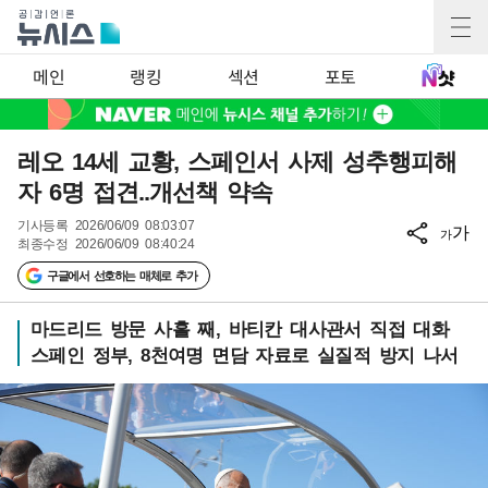
메인
랭킹
섹션
포토
레오 14세 교황, 스페인서 사제 성추행피해
자 6명 접견..개선책 약속
기사등록
2026/06/09 08:03:07
가
가
최종수정
2026/06/09 08:40:24
구글에서 선호하는 매체로 추가
마드리드 방문 사흘 째, 바티칸 대사관서 직접 대화
스페인 정부, 8천여명 면담 자료로 실질적 방지 나서