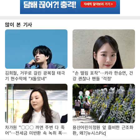
많이 본 기사
김희철, 거꾸로 걸린 광복절 태극
"손 떨림 포착"…카라 한승연, 건
기 현수막에 "X돌았네"
강 괜찮나 팬들 '걱정'
차가원 "○○○ 까면 주변 다 죽
용산어린이정원 앞 즐비한 근조화
어"…전세금 미반환 속 녹취 폭로
환, 왜?[뉴시스Pic]
파장