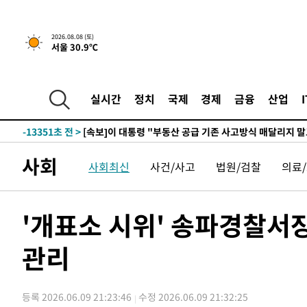
2시간 전 >
[속보]규제합리화위원회 부위원장에 김태유 서울대 공대 교
2026.08.08 (토)
서울 30.9℃
후임
-20901초 전 >
이강인, 폭염 속 AT마드리드 첫 훈련…80명 식사 대접까
-18040초 전 >
미 사업체 일자리, 7월에 2.3만개 순감하고 그 전 2개월 1
하향수정 (2보)
-17488초 전 >
[속보] 미 사업체, 일자리 7월에 2.3만 개 줄어…실업률은
실시간
정치
국제
경제
금융
산업
↓
-13351초 전 >
[속보]이 대통령 "부동산 공급 기존 사고방식 매달리지 
실천"
-12436초 전 >
이란, "오만과 '중앙 단일 루트' 합의…북쪽 인바운드·남
운드는 임시"
-4004초 전 >
"낮 기온 소폭 하락"…수도권 폭염중대경보, 폭염경보로 
사회
사회최신
사건/사고
법원/검찰
의료
-3968초 전 >
[속보]이 대통령, '호우피해' 안동·의성 관할 4개 면 특별
포
-3931초 전 >
[단독]중수청 지원 검사들, 정원 초과 시 낮은 계급 임용…
갈 수도
-1902초 전 >
낮 최고 37도 찜통더위…곳곳 소나기·강원 많은 비[내일날
'개표소 시위' 송파경찰
-208초 전 >
SK하이닉스, 용인·청주 팹에 54조 투자…"AI 메모리 수요 
응"
관리
48분 전 >
여자배구 이재영·이다영 자매, 아제르바이잔 투란VC 입단
1시간 전 >
외국인 심판 성 접대 7경기 들여다보니…한국 축구 '5승 2무'
1시간 전 >
[속보]코스닥, 2.86포인트(0.36%) 내린 798.81마감
등록 2026.06.09 21:23:46
수정 2026.06.09 21:32:25
1시간 전 >
[속보]코스피, 6200선 약보합…0.60% 내린 6258.77에 마