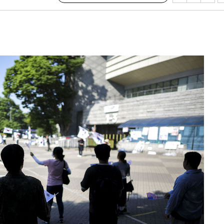
기소
수…이병태
지(종합)
0.3만개
 4.1%로
말고 과감히
쪽 아웃바
하향
재난지역 선
희망지 못
씨]
선제 대