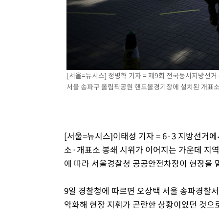
응"
48분 전 >
여자배구 이재영·이다영 자매, 아제르바이잔 투란VC 입단
1시간 전 >
외국인 심판 성 접대 7경기 들여다보니…한국 축구 '5승 2무'
1시간 전 >
[속보]코스닥, 2.86포인트(0.36%) 내린 798.81마감
1시간 전 >
[속보]코스피, 6200선 약보합…0.60% 내린 6258.77에 마
1시간 전 >
[속보]원·달러 환율, 7.7원 내린 1416.1원 마감
[서울=뉴시스] 정병혁 기자 = 제9회 전국동시지방선거
1시간 전 >
[속보] 노원서 40.1도 관측…서울, 2018년 이후 첫 40도
서울 송파구 올림픽공원 핸드볼경기장에 설치된 개표소 앞에
1시간 전 >
[속보]종합특검, '계엄 수용공간 확보' 신용해 前교정본부장 
2시간 전 >
외신들도 주목한 韓축구 파문…"국민적 공분에 수사 재개"
2시간 전 >
11시간 압수수색에 성접대 파문까지…'쑥대밭' 된 축구협회
[서울=뉴시스]이태성 기자 = 6·3 지방선거
2시간 전 >
[속보]규제합리화위원회 부위원장에 김태유 서울대 공대 교
후임
소·개표소 봉쇄 시위가 이어지는 가운데 지역
에 따라 서울경찰청 공공안전차장이 현장을 
9일 경찰청에 따르면 오상택 서울 송파경찰서
악화해 현장 지휘가 곤란한 상황이었던 것으