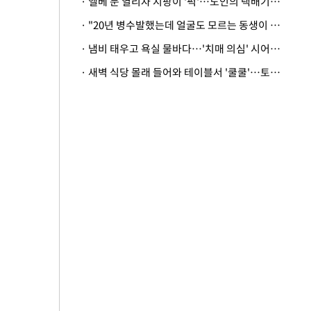
· 엘베 문 열리자 지팡이 '퍽'…노인의 택배기사 폭행 이유
· "20년 병수발했는데 얼굴도 모르는 동생이 유산 절반을"…배다른 형제 상속권 있을까
· 냄비 태우고 욕실 물바다…'치매 의심' 시어머니 검사 권유했다가 '날벼락'
· 새벽 식당 몰래 들어와 테이블서 '쿨쿨'…토사물 남기고 사라진 남성