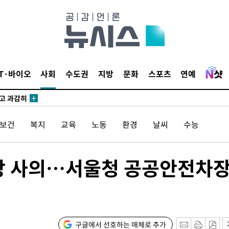
수…이병태
지(종합)
0.3만개
 4.1%로
IT·바이오
사회
수도권
지방
문화
스포츠
연예
말고 과감히
쪽 아웃바
하향
/보건
복지
교육
노동
환경
날씨
수능
재난지역 선
희망지 못
씨]
서장 사의…서울청 공공안전차
선제 대
구글에서 선호하는 매체로 추가
쳐