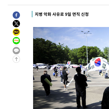
1시간 전 >
[속보]원·달러 환율, 7.7원 내린 1416.1원 마감
1시간 전 >
[속보] 노원서 40.1도 관측…서울, 2018년 이후 첫 40도
지병 악화 사유로 9일 면직 신청
1시간 전 >
[속보]종합특검, '계엄 수용공간 확보' 신용해 前교정본부장 
2시간 전 >
외신들도 주목한 韓축구 파문…"국민적 공분에 수사 재개"
2시간 전 >
11시간 압수수색에 성접대 파문까지…'쑥대밭' 된 축구협회
2시간 전 >
[속보]규제합리화위원회 부위원장에 김태유 서울대 공대 교
후임
-20901초 전 >
이강인, 폭염 속 AT마드리드 첫 훈련…80명 식사 대접까
-18040초 전 >
미 사업체 일자리, 7월에 2.3만개 순감하고 그 전 2개월 1
하향수정 (2보)
-17488초 전 >
[속보] 미 사업체, 일자리 7월에 2.3만 개 줄어…실업률은
↓
-13351초 전 >
[속보]이 대통령 "부동산 공급 기존 사고방식 매달리지 
실천"
-12436초 전 >
이란, "오만과 '중앙 단일 루트' 합의…북쪽 인바운드·남
운드는 임시"
-4004초 전 >
"낮 기온 소폭 하락"…수도권 폭염중대경보, 폭염경보로 
-3968초 전 >
[속보]이 대통령, '호우피해' 안동·의성 관할 4개 면 특별
포
-3931초 전 >
[단독]중수청 지원 검사들, 정원 초과 시 낮은 계급 임용…
갈 수도
-1902초 전 >
낮 최고 37도 찜통더위…곳곳 소나기·강원 많은 비[내일날
-208초 전 >
SK하이닉스, 용인·청주 팹에 54조 투자…"AI 메모리 수요 