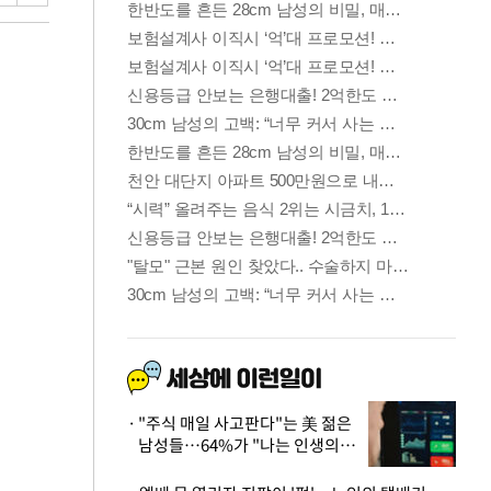
"주식 매일 사고판다"는 美 젊은
남성들…64%가 "나는 인생의
패배자“