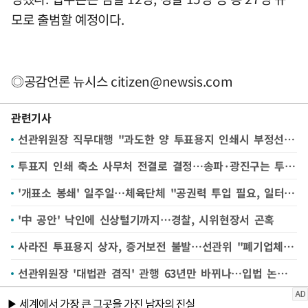
모로 출범할 예정이다.
◎공감언론 뉴시스
citizen@newsis.com
관련기사
선관위원장 직무대행 "과도한 양 투표용지 인쇄시 부정선거 의혹 시달려…분실·탈취 우려도"
투표지 인쇄 축소 사무처 전결로 결정…송파·광진구는 투표지 축소 안건 서면의결(종합)
'개표소 봉쇄' 일주일…체육단체 "공권력 투입 필요, 일터 돌려달라"
'中 공안' 낙인에 신상털기까지…경찰, 시위현장서 곤혹
사라진 투표용지 상자, 증거보전 불발…선관위 "폐기업체 전달"(종합2보)
선관위원장 '대법관 겸직' 관행 63년만 바뀌나…입법 논의 속도