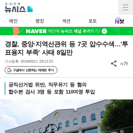
메인
랭킹
섹션
포토
경찰, 중앙·지역선관위 등 7곳 압수수색…'투
표용지 부족' 사태 8일만
기사등록
2026/06/11 09:15:25
가
가
구글에서 선호하는 매체로 추가
공직선거법 위반, 직무유기 등 혐의
합수본 검사 3명 등 포함 110여명 투입