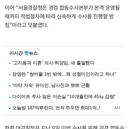
이어 "서울경찰청은 경검 합동수사본부가 본격 운영될
때까지 적법절차에 따라 신속하게 수사를 진행할 방
침"이라고 덧붙였다.
이시간
핫
뉴스
'고지용과 이혼' 의사 허양임, 새 출발했다
장영란 "쌍커풀 3번 밖에…왜 성형미인이라고 하냐"
'마약 자숙' 유아인, 남사친과 뽀뽀 근황
다이어트 주사 맞은 이순실 "10개월만에 45㎏ 감량"
한편 대검찰청은 지난 9일 이번 수사를 위해 검경 합동수