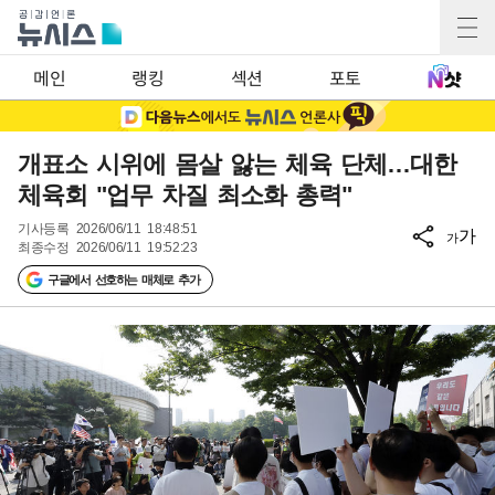
메인
랭킹
섹션
포토
개표소 시위에 몸살 앓는 체육 단체…대한
체육회 "업무 차질 최소화 총력"
기사등록
2026/06/11 18:48:51
가
가
최종수정
2026/06/11 19:52:23
구글에서 선호하는 매체로 추가