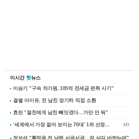
이시간
핫
뉴스
이승기 "구속 차가원, 105억 전세금 편취 사기"
결별 아이유, 전 남친 장기하 직접 소환
효린 "절친에게 남친 빼앗겼다…가만 안 둬"
정보석 "황정음 전 남편 서글서글…잘 살길 바랐는데"