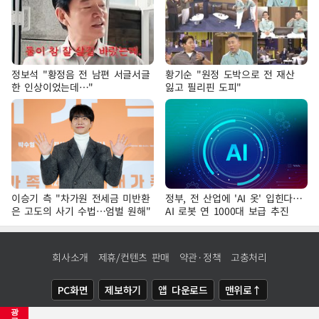
정보석 "황정음 전 남편 서글서글
황기순 "원정 도박으로 전 재산
한 인상이었는데…"
잃고 필리핀 도피"
이승기 측 "차가원 전세금 미반환
정부, 전 산업에 'AI 옷' 입힌다…
은 고도의 사기 수법…엄벌 원해"
AI 로봇 연 1000대 보급 추진
회사소개
제휴/컨텐츠 판매
약관·정책
고충처리
PC화면
제보하기
앱 다운로드
맨위로↑
광