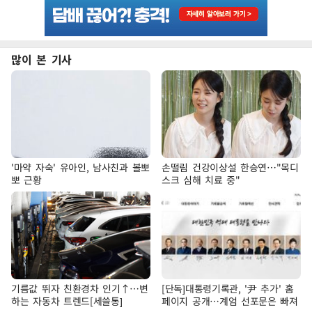
많이 본 기사
'마약 자숙' 유아인, 남사친과 볼뽀
손떨림 건강이상설 한승연…"목디
뽀 근황
스크 심해 치료 중"
기름값 뛰자 친환경차 인기↑…변
[단독]대통령기록관, '尹 추가' 홈
하는 자동차 트렌드[세쓸통]
페이지 공개…계엄 선포문은 빠져