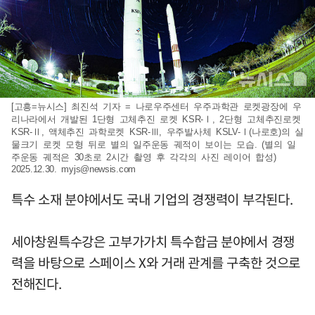
[고흥=뉴시스] 최진석 기자 = 나로우주센터 우주과학관 로켓광장에 우
리나라에서 개발된 1단형 고체추진 로켓 KSR-Ⅰ, 2단형 고체추진로켓
KSR-Ⅱ, 액체추진 과학로켓 KSR-Ⅲ, 우주발사체 KSLV-Ⅰ(나로호)의 실
물크기 로켓 모형 뒤로 별의 일주운동 궤적이 보이는 모습. (별의 일
주운동 궤적은 30초로 2시간 촬영 후 각각의 사진 레이어 합성)
2025.12.30.
myjs@newsis.com
특수 소재 분야에서도 국내 기업의 경쟁력이 부각된다.
세아창원특수강은 고부가가치 특수합금 분야에서 경쟁
력을 바탕으로 스페이스 X와 거래 관계를 구축한 것으로
전해진다.