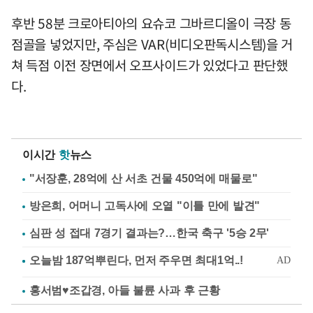
후반 58분 크로아티아의 요슈코 그바르디올이 극장 동
점골을 넣었지만, 주심은 VAR(비디오판독시스템)을 거
쳐 득점 이전 장면에서 오프사이드가 있었다고 판단했
다.
이시간
핫
뉴스
"서장훈, 28억에 산 서초 건물 450억에 매물로"
방은희, 어머니 고독사에 오열 "이틀 만에 발견"
심판 성 접대 7경기 결과는?…한국 축구 '5승 2무'
홍서범♥조갑경, 아들 불륜 사과 후 근황