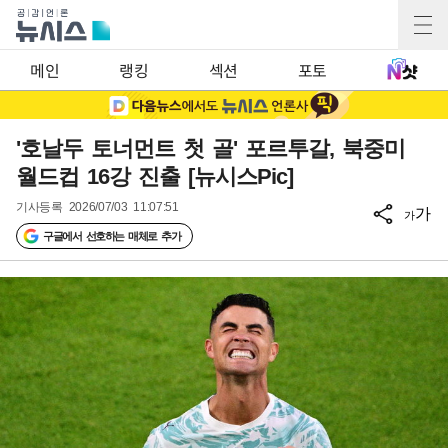
메인
랭킹
섹션
포토
'호날두 토너먼트 첫 골' 포르투갈, 북중미
월드컵 16강 진출 [뉴시스Pic]
기사등록
2026/07/03 11:07:51
가
가
구글에서 선호하는 매체로 추가