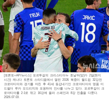
[토론토=AP/뉴시스] 포르투갈의 크리스티아누 호날두(앞)가 2일(현지
시간) 캐나다 토론토 스타디움에서 열린 2026 북중미 월드컵 32강전
크로아티아와 경기를 마친 후 41세 동갑내기인 크로아티아의 명품 미
드필더 루카 모드리치와 포옹하며 인사를 나누고 있다. 포르투갈이 크
로아티아를 2-1로 꺾고 16강에 올라 스페인과 8강 진출을 다툰다.
2026.07.03.