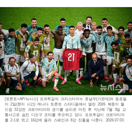
[토론토=AP/뉴시스] 포르투갈의 크리스티아누 호날두(가운데)와 동료들
이 2일(현지 시간) 캐나다 토론토 스타디움에서 열린 2026 북중미 월
드컵 32강전 크로아티아와 경기를 승리로 마친 후 지난해 7월 3일 교
통사고로 숨진 디오구 조타를 추모하고 있다. 포르투갈이 크로아티아
를 2-1로 꺾고 16강에 올라 스페인과 8강 진출을 다툰다. 2026.07.03.