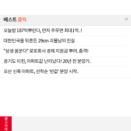
광
고
삭
제