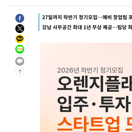
-10514초 전 >
[속보]종합특검, 대검 추가 압수수색…내란 중요임무종사
-6609초 전 >
[속보]코스닥, 800p 회복…0.26% 오른 801.67 마감
27일까지 하반기 정기모집…예비 창업팀 포
-6539초 전 >
[속보]코스피, 301.88포인트(4.58%) 내린 6296.38 마감
강남 사무공간 최대 1년 무상 제공…팀당 최
-6404초 전 >
[속보]원·달러 환율, 0.7원 내린 1423.8원 마감
-4003초 전 >
"여기 떨어졌다"…다누리, 스페이스X 로켓 달 충돌 흔적 
-1048초 전 >
손흥민, 5경기 연속골 실패…LAFC는 승부차기 끝 과달라
1시간 전 >
내일까지 39도 '펄펄'…기상청 "태풍 지나며 폭염 잠시 꺾인
-32174초 전 >
'월드컵 탈락 후폭풍' 축구협회…11시간 걸린 초유의 압
합)
-31610초 전 >
[속보] 뉴욕증시, 혼조 출발…나스닥 0.3%↓, 다우 0.1
-30403초 전 >
축구협회, 15년 전 심판 성 접대 파문에 "현재는 내부 지
-29088초 전 >
경찰, '홍명보는 2순위' 결론냈던 스포츠윤리센터도 압
-14684초 전 >
[속보]합참 "北 발사체는 단거리탄도미사일…감시·경계
화"
-14432초 전 >
日방위성, 北이 동해로 쏜 발사체는 탄도미사일 가능성
-12862초 전 >
[속보] SKT, 에이닷 서비스 장애 발생…"원인 파악 중"
-12268초 전 >
[속보]합참 "북, 동해상으로 미상 발사체 발사"
-11664초 전 >
'낮 최고 39도' 불볕더위…한밤 열대야도 계속[내일날씨]