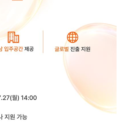
어"
·당황'
'
 혐의
포착
하라 격파
다"