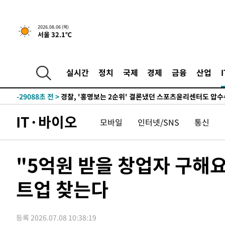
2026.08.06 (목)
서울 32.1℃
1시간 전 >
내일까지 39도 '펄펄'…기상청 "태풍 지나며 폭염 잠시 꺾인
-32174초 전 >
'월드컵 탈락 후폭풍' 축구협회…11시간 걸린 초유의 압
합)
-31610초 전 >
[속보] 뉴욕증시, 혼조 출발…나스닥 0.3%↓, 다우 0.1
실시간
정치
국제
경제
금융
산업
-30403초 전 >
축구협회, 15년 전 심판 성 접대 파문에 "현재는 내부 지
-29088초 전 >
경찰, '홍명보는 2순위' 결론냈던 스포츠윤리센터도 압
-14684초 전 >
[속보]합참 "北 발사체는 단거리탄도미사일…감시·경계
IT·바이오
모바일
인터넷/SNS
통신
화"
-14432초 전 >
日방위성, 北이 동해로 쏜 발사체는 탄도미사일 가능성
-12862초 전 >
[속보] SKT, 에이닷 서비스 장애 발생…"원인 파악 중"
-12268초 전 >
[속보]합참 "북, 동해상으로 미상 발사체 발사"
"5억원 받을 창업자 구해
-11664초 전 >
'낮 최고 39도' 불볕더위…한밤 열대야도 계속[내일날씨]
트업 찾는다
-11623초 전 >
[속보]7~9일 프로야구 3연전도 폭염 취소…11일 재개
-11285초 전 >
"韓 외환시장 개입 관측 배경엔 美의 대한국 무역적자 있
-11112초 전 >
'월드컵 탈락 후폭풍' 축구협회…초유의 압수수색에 '충격
등록 2026.07.08 10:38:19
-10952초 전 >
서울 낮 37.9도, 올여름 최고치 경신…영등포 순간 '40도