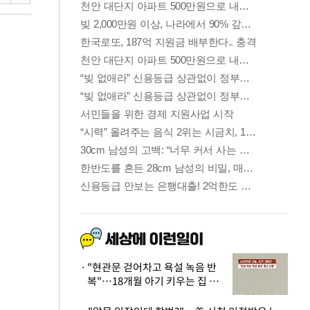
"현관문 걷어차고 욕설 녹음 반
복"…18개월 아기 키우는 집 뒤
흔든 '앞집의 비극'