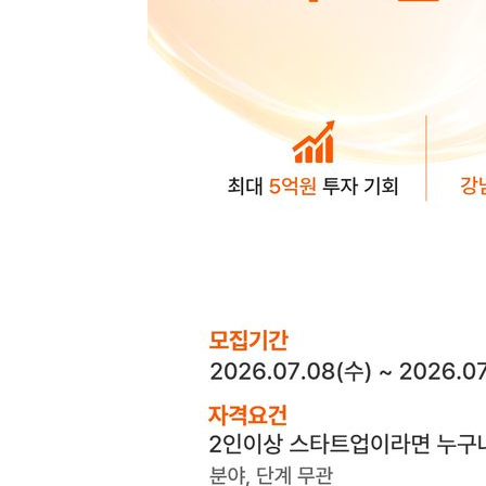
-11623초 전 >
[속보]7~9일 프로야구 3연전도 폭염 취소…11일 재개
-11285초 전 >
"韓 외환시장 개입 관측 배경엔 美의 대한국 무역적자 있
-11112초 전 >
'월드컵 탈락 후폭풍' 축구협회…초유의 압수수색에 '충격
-10952초 전 >
서울 낮 37.9도, 올여름 최고치 경신…영등포 순간 '40도
-10514초 전 >
[속보]종합특검, 대검 추가 압수수색…내란 중요임무종사
-6609초 전 >
[속보]코스닥, 800p 회복…0.26% 오른 801.67 마감
-6539초 전 >
[속보]코스피, 301.88포인트(4.58%) 내린 6296.38 마감
-6404초 전 >
[속보]원·달러 환율, 0.7원 내린 1423.8원 마감
-4003초 전 >
"여기 떨어졌다"…다누리, 스페이스X 로켓 달 충돌 흔적 
-1048초 전 >
손흥민, 5경기 연속골 실패…LAFC는 승부차기 끝 과달라
1시간 전 >
내일까지 39도 '펄펄'…기상청 "태풍 지나며 폭염 잠시 꺾인