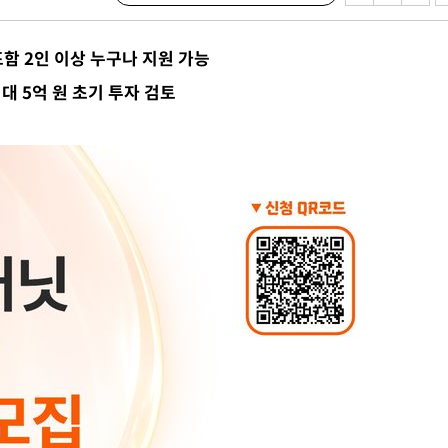
 혐의
함 2인 이상 누구나 지원 가능
대 5억 원 초기 투자 검토
포착
하라 격파
다"
수수색(종
4%↑
침 준수"
수수색
태세 강