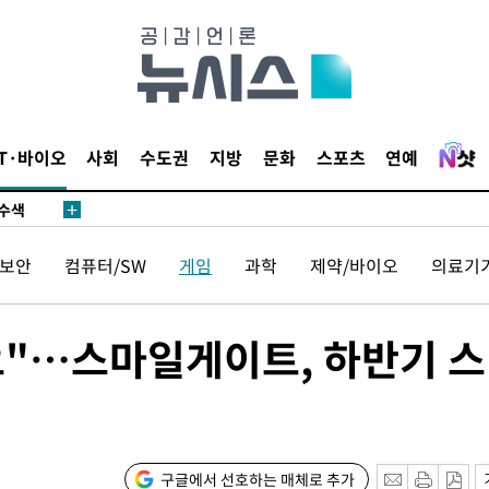
다"
수수색(종
4%↑
IT·바이오
사회
수도권
지방
문화
스포츠
연예
침 준수"
수수색
태세 강
보안
컴퓨터/SW
게임
과학
제약/바이오
의료기
요"…스마일게이트, 하반기 
어"
·당황'
구글에서 선호하는 매체로 추가
'