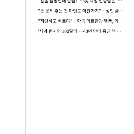
· "알몸 입장인데 합법?"…美 시청 인정받은 '누드' 레스토랑 화제
· "돈 문제 겪는 건 마멋도 마찬가지"…성인 플랫폼에 등장한 뜻밖의 스타
· "저렴하고 빠르다"…한국 의료관광 열풍, 외신도 주목
· '사과 편지와 100달러'…40년 만에 훔친 책 돌려준 美 절도범