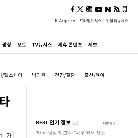
의견, 국토부·LH에 충실히
전달할 것"
K-Artprice
프라임뉴시스
위클리뉴시스
광장
포토
TV뉴시스
제휴 콘텐츠
제보
기/헬스케어
병의원
건강/질환
출산/육아
스타