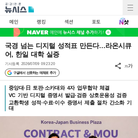
메인
랭킹
섹션
포토
국경 넘는 디지털 성적표 만든다…라온시큐
어, 한일 대학 실증
기사등록
2026/07/09 09:23:20
가
가
구글에서 선호하는 매체로 추가
중앙대·日 토판·소카대와 4자 업무협약 체결
VC 기반 디지털 증명서 발급·검증 상호운용성 검증
교환학생 성적·수료·이수 증명서 제출 절차 간소화 기
대