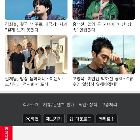
김희철, 결국 '거꾸로 태극기' 사과
홍석천, 입양 두 자녀에 '재산 상
"깊게 보지 못했다"
속' 언급했다
김제동, 방송 뜸하더니…이문세·
고영욱, 이번엔 박하선 공격…"류
노사연과 전시회서 포착
수영 열심히 일해야겠네"
회사소개
제휴/컨텐츠 판매
약관·정책
고충처리
PC화면
제보하기
앱 다운로드
맨위로↑
광
COPYRIGHTⓒ
NEWSIS
ALL RIGHTS RESERVED.
고
삭
제