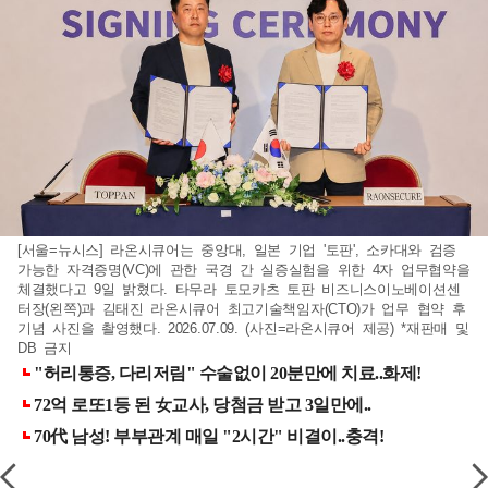
[서울=뉴시스] 라온시큐어는 중앙대, 일본 기업 '토판', 소카대와 검증
가능한 자격증명(VC)에 관한 국경 간 실증실험을 위한 4자 업무협약을
체결했다고 9일 밝혔다. 타무라 토모카츠 토판 비즈니스이노베이션센
터장(왼쪽)과 김태진 라온시큐어 최고기술책임자(CTO)가 업무 협약 후
기념 사진을 촬영했다. 2026.07.09. (사진=라온시큐어 제공) *재판매 및
DB 금지