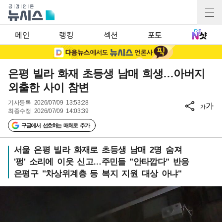
메인
랭킹
섹션
포토
은평 빌라 화재 초등생 남매 희생…아버지
외출한 사이 참변
기사등록
2026/07/09 13:53:28
가
가
최종수정
2026/07/09 14:03:39
구글에서 선호하는 매체로 추가
서울 은평 빌라 화재로 초등생 남매 2명 숨져
'펑' 소리에 이웃 신고…주민들 "안타깝다" 반응
은평구 "차상위계층 등 복지 지원 대상 아냐"