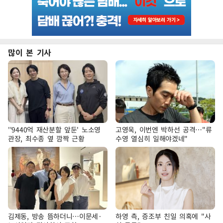
많이 본 기사
''9440억 재산분할 앞둔' 노소영
고영욱, 이번엔 박하선 공격…"류
관장, 최수종 옆 깜짝 근황
수영 열심히 일해야겠네"
김제동, 방송 뜸하더니…이문세·
하영 측, 증조부 친일 의혹에 "사