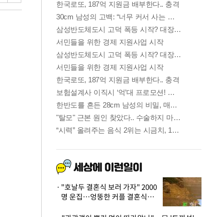
"호날두 결혼식 보러 가자" 2000
명 운집…엉뚱한 커플 결혼식에
'황당'