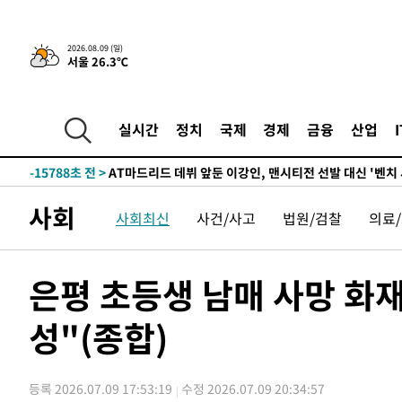
-27545초 전 >
'AT마드리드 7번' 이강인 데뷔전…맨시티에 1-3 역전패(
-25284초 전 >
'AT마드리드 7번' 이강인, 맨시티 상대로 비공식 데뷔전
2026.08.09 (일)
-24786초 전 >
[속보]'AT마드리드 7번' 이강인, 맨시티 상대로 비공식 
서울 26.3℃
-22850초 전 >
네타냐후, 트럼프의 가자 평화 2차 15개조 평화안 '거부'
-19446초 전 >
이강인 ATM 입단식에 '상암벌 들썩'…"세계적인 선수 
실시간
정치
국제
경제
금융
산업
-18442초 전 >
태풍 돌핀, 중 저장성 타이저우시 해안에 상륙 (1보)
-15788초 전 >
AT마드리드 데뷔 앞둔 이강인, 맨시티전 선발 대신 '벤치 
-14418초 전 >
[속보]與 강원·TK 당원투표 합산 김민석 48.54%로 
44.40%
사회
-13752초 전 >
與 강원·TK 당원투표 합산 김민석 46.01%로 승리…정
사회최신
사건/사고
법원/검찰
의료
44.53%
-13592초 전 >
[속보]與전대 권리당원투표…강원·경북 김민석, 대구 정
-13399초 전 >
[속보]與 당대표 경선, 경북 권리당원 투표 김민석 47.3
은평 초등생 남매 사망 화
45.71%
-13301초 전 >
[속보]與 당대표 경선, 대구 권리당원 투표 정청래 47.8
46.35%
-13098초 전 >
[속보]與 당대표 경선, 강원 권리당원 투표 김민석 승리…5
성"(종합)
득표
-11016초 전 >
"일본축구협회, 대한축구협회 성 접대 의혹 심판 조사"
-3658초 전 >
[속보]장은수, KLPGA 제주삼다수 역전 우승…데뷔 10년 
상
16분 전 >
"얼마나 더웠으면"…안동 물길공원서 헤엄친 구렁이 '소동'
등록 2026.07.09 17:53:19
수정 2026.07.09 20:34:57