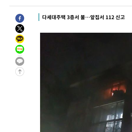
17분 전 >
손흥민, 68분 뛰고 2경기 침묵…LAFC, 톨루카에 1-0 승리(종
29분 전 >
'2경기 연속 침묵' 손흥민, 톨루카전 68분만 뛰고 슈팅 0개
다세대주택 3층서 불…앞집서 112 신고
-31368초 전 >
시메오네 감독 "이강인 다재다능한 선수…다양한 역할 맡
-27809초 전 >
이강인, 5만 관중 앞 ATM 데뷔…뜨거운 응원 속 새출발(
-27565초 전 >
'AT마드리드 7번' 이강인 데뷔전…맨시티에 1-3 역전패(
-25304초 전 >
'AT마드리드 7번' 이강인, 맨시티 상대로 비공식 데뷔전
-24806초 전 >
[속보]'AT마드리드 7번' 이강인, 맨시티 상대로 비공식 
-22870초 전 >
네타냐후, 트럼프의 가자 평화 2차 15개조 평화안 '거부'
-19466초 전 >
이강인 ATM 입단식에 '상암벌 들썩'…"세계적인 선수 
-18462초 전 >
태풍 돌핀, 중 저장성 타이저우시 해안에 상륙 (1보)
-15808초 전 >
AT마드리드 데뷔 앞둔 이강인, 맨시티전 선발 대신 '벤치 
-14438초 전 >
[속보]與 강원·TK 당원투표 합산 김민석 48.54%로 
44.40%
-13772초 전 >
與 강원·TK 당원투표 합산 김민석 46.01%로 승리…정
44.53%
-13612초 전 >
[속보]與전대 권리당원투표…강원·경북 김민석, 대구 정
-13419초 전 >
[속보]與 당대표 경선, 경북 권리당원 투표 김민석 47.3
45.71%
-13321초 전 >
[속보]與 당대표 경선, 대구 권리당원 투표 정청래 47.8