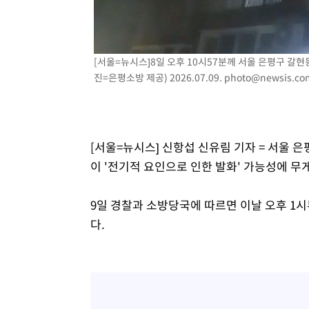
46.35%
-13118초 전 >
[속보]與 당대표 경선, 강원 권리당원 투표 김민석 승리…5
득표
-11036초 전 >
"일본축구협회, 대한축구협회 성 접대 의혹 심판 조사"
-3678초 전 >
[속보]장은수, KLPGA 제주삼다수 역전 우승…데뷔 10년 
[서울=뉴시스]8일 오후 10시57분께 서울 은평구 갈현동
상
15분 전 >
"얼마나 더웠으면"…안동 물길공원서 헤엄친 구렁이 '소동'
진=은평소방 제공) 2026.07.09.
photo@newsis.co
17분 전 >
손흥민, 68분 뛰고 2경기 침묵…LAFC, 톨루카에 1-0 승리(종
29분 전 >
'2경기 연속 침묵' 손흥민, 톨루카전 68분만 뛰고 슈팅 0개
[서울=뉴시스] 신항섭 신유림 기자 = 서울 
이 '전기적 요인으로 인한 발화' 가능성에 무
9일 경찰과 소방당국에 따르면 이날 오후 1
다.