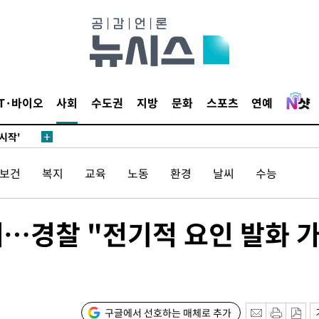
종합)
데뷔전
되길"
IT·바이오
사회
수도권
지방
문화
스포츠
연예
시작'
승리…정청래
청래
/보건
복지
교육
노동
환경
날씨
수능
청래 승리
7%·정청래
재…경찰 "전기적 요인 발화 
2%·김민석
0.30%
차에 첫 정
구글에서 선호하는 매체로 추가