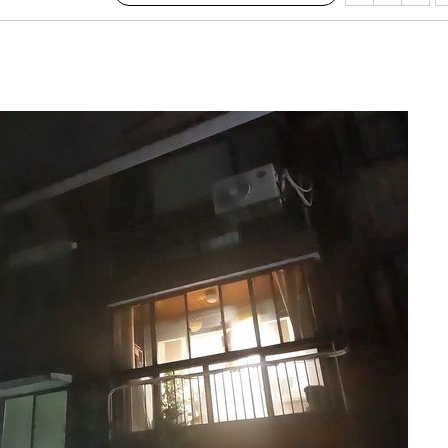
합)
길 것"
종합)
종합)
데뷔전
되길"
시작'
승리…정청래
청래
청래 승리
7%·정청래
2%·김민석