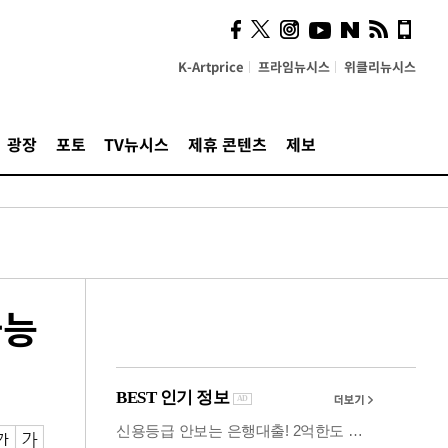
사이 해답 찾았죠"…알을
깨고 나온 '초자아'
K-Artprice
프라임뉴시스
위클리뉴시스
광장
포토
TV뉴시스
제휴 콘텐츠
제보
가능