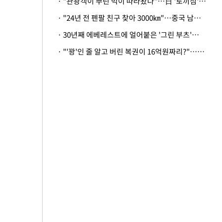
· "관광객이 뿌린 먹이 따라왔나"…日 '토끼섬' 멧돼지, 토끼까지 사냥
· "24년 전 펜팔 친구 찾아 3000㎞"…중국 남성 사연에 '뭉클'
· 30년째 에베레스트에 얼어붙은 '그린 부츠'…드디어 가족 품으로
· "'꽝'인 줄 알고 버린 복권이 16억원짜리?"…극적으로 되찾은 사연