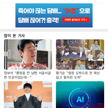
많이 본 기사
정보석 "황정음 전 남편 서글서글
황기순 "원정 도박으로 전 재산
한 인상이었는데…"
잃고 필리핀 도피"