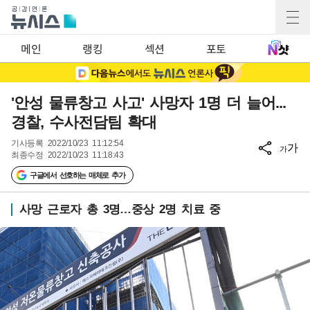
메인
랭킹
섹션
포토
'안성 물류창고 사고' 사망자 1명 더 늘어...
경찰, 수사전담팀 확대
기사등록
2022/10/23 11:12:54
가
가
최종수정
2022/10/23 11:18:43
구글에서 선호하는 매체로 추가
사망 근로자 총 3명…중상 2명 치료 중