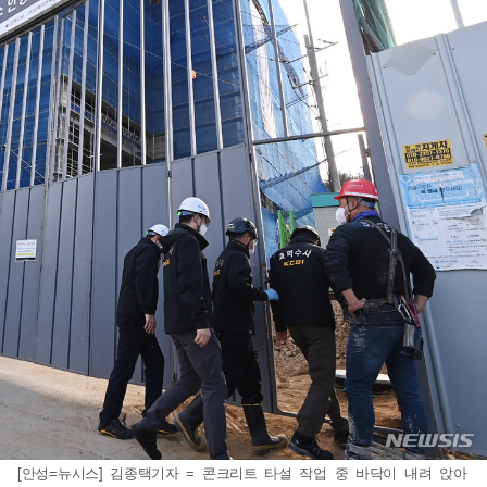
[안성=뉴시스] 김종택기자 = 콘크리트 타설 작업 중 바닥이 내려 앉아