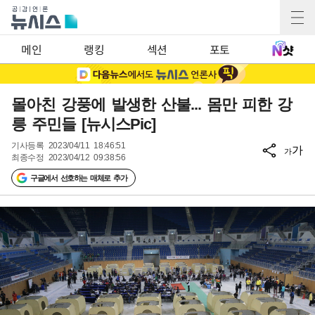
메인
랭킹
섹션
포토
몰아친 강풍에 발생한 산불... 몸만 피한 강
릉 주민들 [뉴시스Pic]
기사등록
2023/04/11 18:46:51
가
가
최종수정
2023/04/12 09:38:56
구글에서 선호하는 매체로 추가