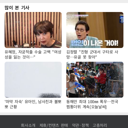
많이 본 기사
유혜정, 자궁적출 수술 고백 "여성
김정렬 "친형 군대서 구타로 사
성을 잃는 것이…"
망…유골 못 찾아"
'마약 자숙' 유아인, 남사친과 볼뽀
동해안 최대 100㎜ 폭우…전국
뽀 근황
찜통더위 계속[오늘날씨]
회사소개
제휴/컨텐츠 판매
약관·정책
고충처리