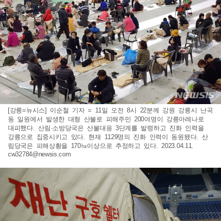
[강릉=뉴시스] 이순철 기자 = 11일 오전 8시 22분께 강원 강릉시 난곡
동 일원에서 발생한 대형 산불로 피해주민 200여명이 강릉아레나로
대피했다. 산림·소방당국은 산불대응 3단계를 발령하고 진화 인력을
강릉으로 집중시키고 있다. 현재 1129명의 진화 인력이 동원됐다. 산
림당국은 피해상황을 170㏊이상으로 추정하고 있다. 2023.04.11.
cw32784@newsis.com