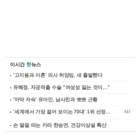
이시간
핫
뉴스
'고지용과 이혼' 의사 허양임, 새 출발했다
유혜정, 자궁적출 수술 "여성성 잃는 것이…"
'마약 자숙' 유아인, 남사친과 뽀뽀 근황
손 덜덜 떠는 카라 한승연, 건강이상설 확산