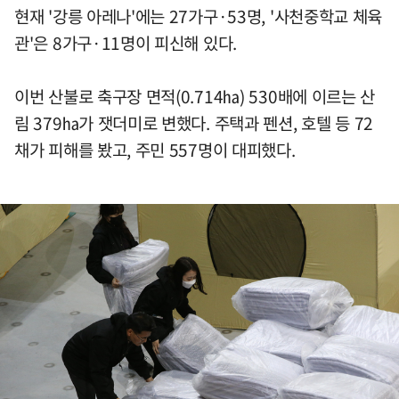
현재 '강릉 아레나'에는 27가구·53명, '사천중학교 체육
관'은 8가구·11명이 피신해 있다.
이번 산불로 축구장 면적(0.714㏊) 530배에 이르는 산
림 379㏊가 잿더미로 변했다. 주택과 펜션, 호텔 등 72
채가 피해를 봤고, 주민 557명이 대피했다.