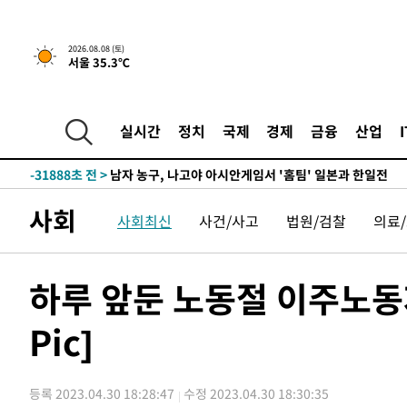
2026.08.08 (토)
서울 35.3℃
실시간
정치
국제
경제
금융
산업
-4793초 전 >
[속보]뉴욕증시 상승 마감…S&P 0.6% 나스닥 1.3%↑
-31888초 전 >
남자 농구, 나고야 아시안게임서 '홈팀' 일본과 한일전
-31264초 전 >
여수 오동도 해상서 모터보트 전복…1명 사망·1명 실종
사회
사회최신
사건/사고
법원/검찰
의료
-27491초 전 >
극한폭염 한풀 꺾이지만…'낮 최고 35도' 무더위, 열대야
주 날씨]
-24509초 전 >
축구협회 "압수수색·성접대 논란 사과…쇄신의 기회로 
-23026초 전 >
[속보]'압수수색·성접대 논란' 축구협회 "실망과 걱정 
하루 앞둔 노동절 이주노동
송"
-11647초 전 >
'최고 37도' 폭염 지속…강원동해안 최대 150㎜ 비
Pic]
-4773초 전 >
[속보]뉴욕증시 상승 마감…S&P 0.6% 나스닥 1.3%↑
-31908초 전 >
남자 농구, 나고야 아시안게임서 '홈팀' 일본과 한일전
-31284초 전 >
여수 오동도 해상서 모터보트 전복…1명 사망·1명 실종
등록 2023.04.30 18:28:47
수정 2023.04.30 18:30:35
-27511초 전 >
극한폭염 한풀 꺾이지만…'낮 최고 35도' 무더위, 열대야