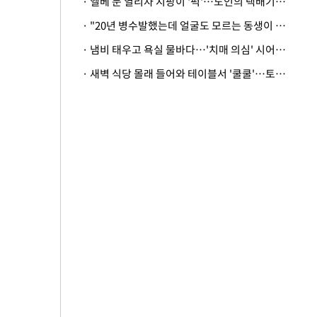
· 엘베 문 열리자 지팡이 '퍽'…노인의 택배기사 폭행 이유
· "20년 병수발했는데 얼굴도 모르는 동생이 유산 절반을"…배다른 형제 상속권 있을까
· 냄비 태우고 욕실 물바다…'치매 의심' 시어머니 검사 권유했다가 '날벼락'
· 새벽 식당 몰래 들어와 테이블서 '쿨쿨'…토사물 남기고 사라진 남성