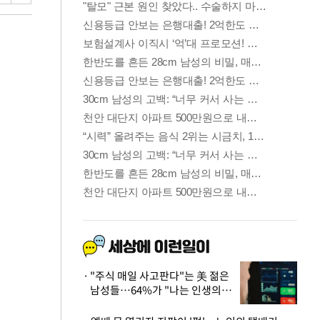
"주식 매일 사고판다"는 美 젊은
남성들…64%가 "나는 인생의
패배자“