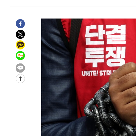
주 날씨]
-24529초 전 >
축구협회 "압수수색·성접대 논란 사과…쇄신의 기회로 
-23046초 전 >
[속보]'압수수색·성접대 논란' 축구협회 "실망과 걱정 
송"
-11667초 전 >
'최고 37도' 폭염 지속…강원동해안 최대 150㎜ 비
-4793초 전 >
[속보]뉴욕증시 상승 마감…S&P 0.6% 나스닥 1.3%↑