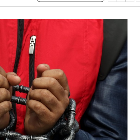
삼겠다"
안겨드려 죄