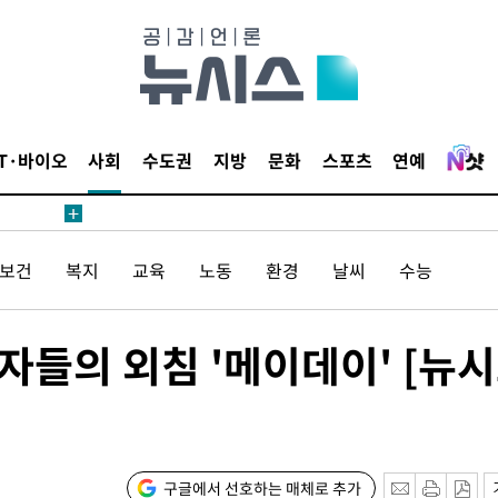
IT·바이오
사회
수도권
지방
문화
스포츠
연예
/보건
복지
교육
노동
환경
날씨
수능
 계속[다음
삼겠다"
안겨드려 죄
자들의 외침 '메이데이' [뉴
구글에서 선호하는 매체로 추가
 계속[다음