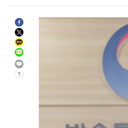
3시간 전 >
[속보]뉴욕증시 상승 마감…S&P 0.6% 나스닥 1.3%↑
-30731초 전 >
낮 최고 35도 '무더위'…동해안 시간당 30㎜ '강한 비'[
-30001초 전 >
[속보]이강인 "감독님이 원하는 마음 느꼈고, 많은 트로피
틀레티코 이적"
-29783초 전 >
수도권 40도 육박 '펄펄'…동해안 일부 지역엔 호의주의
-28752초 전 >
온열질환 사망자 3명 늘어…누적 환자 3000명 돌파
-22697초 전 >
강릉에 시간당 81.4㎜ 물폭탄…도로 잠기고 담벼락 붕괴
-18804초 전 >
백운산서 80년근 천종산삼 9뿌리 발견…감정가 1.3억원
-16514초 전 >
선재도서 해루질 나섰다 실종 60대, 닷새 만에 숨진 채 발
-14048초 전 >
남자 농구, 나고야 아시안게임서 '홈팀' 일본과 한일전
-13424초 전 >
여수 오동도 해상서 모터보트 전복…1명 사망·1명 실종
-9651초 전 >
극한폭염 한풀 꺾이지만…'낮 최고 35도' 무더위, 열대야 
주 날씨]
-6669초 전 >
축구협회 "압수수색·성접대 논란 사과…쇄신의 기회로 삼
-5186초 전 >
[속보]'압수수색·성접대 논란' 축구협회 "실망과 걱정 안
송"
1시간 전 >
'최고 37도' 폭염 지속…강원동해안 최대 150㎜ 비
3시간 전 >
[속보]뉴욕증시 상승 마감…S&P 0.6% 나스닥 1.3%↑