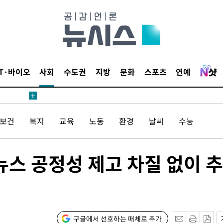
내일날씨]
 원해 아
IT·바이오
사회
수도권
지방
문화
스포츠
연예
보
/보건
복지
교육
노동
환경
날씨
수능
견
뉴스 공정성 제고 차질 없이 추
계속[다음
겠다"
겨드려 죄
구글에서 선호하는 매체로 추가