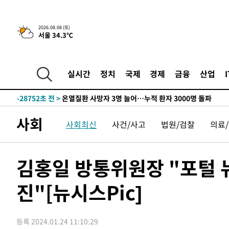
2026.08.08 (토)
서울 34.3℃
3시간 전 >
[속보]뉴욕증시 상승 마감…S&P 0.6% 나스닥 1.3%↑
-30731초 전 >
낮 최고 35도 '무더위'…동해안 시간당 30㎜ '강한 비'[
-30001초 전 >
[속보]이강인 "감독님이 원하는 마음 느꼈고, 많은 트로피
실시간
정치
국제
경제
금융
산업
틀레티코 이적"
-29783초 전 >
수도권 40도 육박 '펄펄'…동해안 일부 지역엔 호의주의
-28752초 전 >
온열질환 사망자 3명 늘어…누적 환자 3000명 돌파
-22697초 전 >
강릉에 시간당 81.4㎜ 물폭탄…도로 잠기고 담벼락 붕괴
사회
사회최신
사건/사고
법원/검찰
의료
-18804초 전 >
백운산서 80년근 천종산삼 9뿌리 발견…감정가 1.3억원
-16514초 전 >
선재도서 해루질 나섰다 실종 60대, 닷새 만에 숨진 채 발
-14048초 전 >
남자 농구, 나고야 아시안게임서 '홈팀' 일본과 한일전
김홍일 방통위원장 "포털 
-13424초 전 >
여수 오동도 해상서 모터보트 전복…1명 사망·1명 실종
진"[뉴시스Pic]
-9651초 전 >
극한폭염 한풀 꺾이지만…'낮 최고 35도' 무더위, 열대야 
주 날씨]
-6669초 전 >
축구협회 "압수수색·성접대 논란 사과…쇄신의 기회로 삼
-5186초 전 >
[속보]'압수수색·성접대 논란' 축구협회 "실망과 걱정 안
등록 2024.01.24 11:10:29
송"
1시간 전 >
'최고 37도' 폭염 지속…강원동해안 최대 150㎜ 비