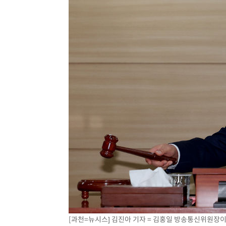
[과천=뉴시스] 김진아 기자 = 김홍일 방송통신위원장