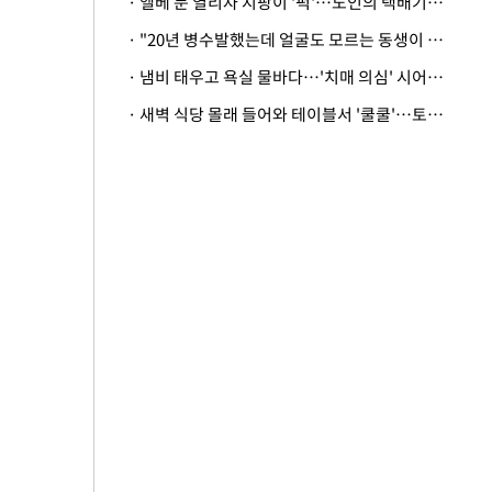
· 엘베 문 열리자 지팡이 '퍽'…노인의 택배기사 폭행 이유
· "20년 병수발했는데 얼굴도 모르는 동생이 유산 절반을"…배다른 형제 상속권 있을까
· 냄비 태우고 욕실 물바다…'치매 의심' 시어머니 검사 권유했다가 '날벼락'
· 새벽 식당 몰래 들어와 테이블서 '쿨쿨'…토사물 남기고 사라진 남성