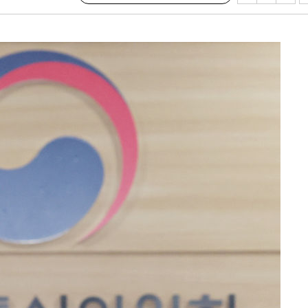
내일날씨]
 원해 아
보
견
계속[다음
겠다"
겨드려 죄