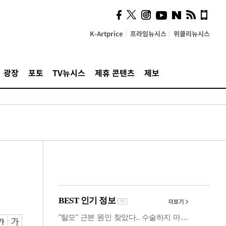
사이 해답 찾았죠"…알을
깨고 나온 '초자아'
K-Artprice
프라임뉴시스
위클리뉴시스
광장
포토
TV뉴시스
제휴 콘텐츠
제보