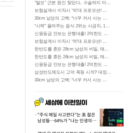
"주식 매일 사고판다"는 美 젊은
남성들…64%가 "나는 인생의
패배자“