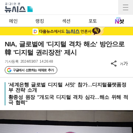
메인
랭킹
섹션
포토
NIA, 글로벌에 '디지털 격차 해소' 방안으로
韓 '디지털 권리장전' 제시
기사등록
2024/03/07 14:26:48
가
가
구글에서 선호하는 매체로 추가
'세계은행 글로벌 디지털 서밋' 참가…디지털플랫폼정
부 전략 소개
황종성 원장 "개도국 디지털 격차 심각…해소 위해 적
극 협력"