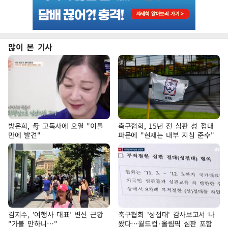
많이 본 기사
방은희, 母 고독사에 오열 "이틀
축구협회, 15년 전 심판 성 접대
만에 발견"
파문에 "현재는 내부 지침 준수"
김지수, '여행사 대표' 변신 근황
축구협회 '성접대' 감사보고서 나
"가볼 만하니…"
왔다…월드컵·올림픽 심판 포함