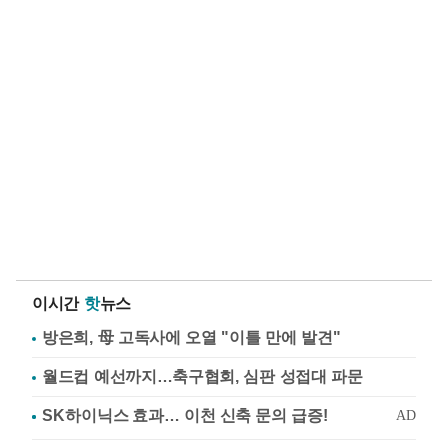
이시간
핫
뉴스
방은희, 母 고독사에 오열 "이틀 만에 발견"
월드컵 예선까지…축구협회, 심판 성접대 파문