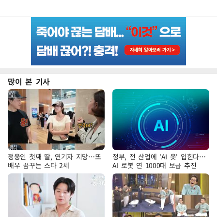
많이 본 기사
정웅인 첫째 딸, 연기자 지망…또
정부, 전 산업에 'AI 옷' 입힌다…
배우 꿈꾸는 스타 2세
AI 로봇 연 1000대 보급 추진