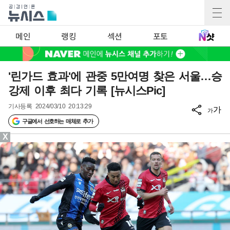
메인
랭킹
섹션
포토
'린가드 효과'에 관중 5만여명 찾은 서울…승
강제 이후 최다 기록 [뉴시스Pic]
기사등록
2024/03/10 20:13:29
가
가
구글에서 선호하는 매체로 추가
X