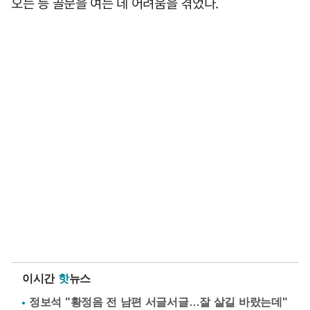
오는 등 골문을 여는 데 어려움을 겪었다.
이시간
핫
뉴스
정보석 "황정음 전 남편 서글서글…잘 살길 바랐는데"