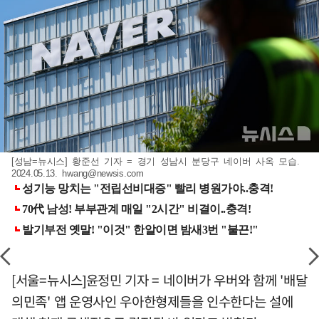
[성남=뉴시스] 황준선 기자 = 경기 성남시 분당구 네이버 사옥 모습.
2024.05.13.
hwang@newsis.com
[서울=뉴시스]윤정민 기자 = 네이버가 우버와 함께 '배달
의민족' 앱 운영사인 우아한형제들을 인수한다는 설에