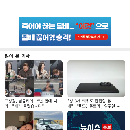
많이 본 기사
표창원, 남규리에 15년 만에 사
"창 3개 띄워도 답답함 없
과…"제가 틀렸습니다"
네"…'폴드8 울트라', 일주일 써보
니