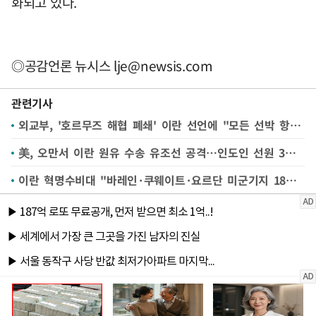
화되고 있다.
◎공감언론 뉴시스
lje@newsis.com
관련기사
외교부, '호르무즈 해협 폐쇄' 이란 선언에 "모든 선박 항행 안전 보장돼야"
美, 오만서 이란 원유 수송 유조선 공격…인도인 선원 3명 사망
이란 혁명수비대 "바레인·쿠웨이트·요르단 미군기지 18곳 공격"(종합)