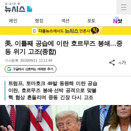
메인
랭킹
섹션
포토
美, 이틀째 공습에 이란 호르무즈 봉쇄…중
동 위기 고조(종합)
기사등록
2026/06/11 11:11:49
가
가
구글에서 선호하는 매체로 추가
트럼프, 토마호크 49발 동원해 이란 공습
이란, 호르무즈 봉쇄·선박 공격으로 맞불
핵 협상 흔들리며 중동 긴장 다시 고조