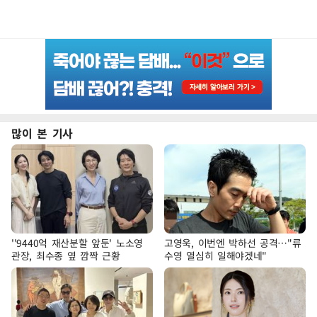
많이 본 기사
''9440억 재산분할 앞둔' 노소영
고영욱, 이번엔 박하선 공격…"류
관장, 최수종 옆 깜짝 근황
수영 열심히 일해야겠네"