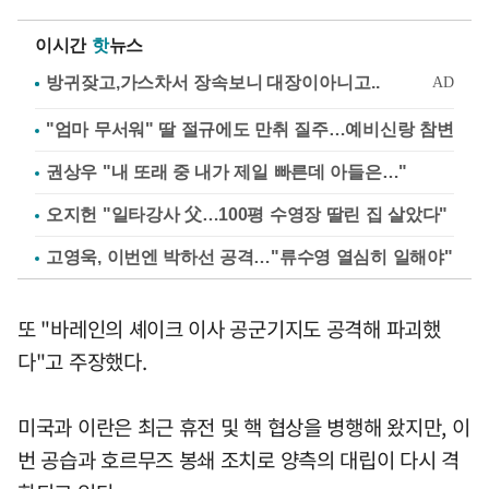
이시간
핫
뉴스
"엄마 무서워" 딸 절규에도 만취 질주…예비신랑 참변
권상우 "내 또래 중 내가 제일 빠른데 아들은…"
오지헌 "일타강사 父…100평 수영장 딸린 집 살았다"
고영욱, 이번엔 박하선 공격…"류수영 열심히 일해야"
또 "바레인의 셰이크 이사 공군기지도 공격해 파괴했
다"고 주장했다.
미국과 이란은 최근 휴전 및 핵 협상을 병행해 왔지만, 이
번 공습과 호르무즈 봉쇄 조치로 양측의 대립이 다시 격