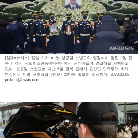
[김제=뉴시스] 김얼 기자 = 故 성공일 소방교의 영결식이 열린 9일 전
북 김제시 국립청소년농생명센터에서 관계자들이 영결식을 거행하고
있다. 성공일 소방교는 지난 6일 전북 김제시 금산면 단독주택 화재
현장에서 인명 구조작업 하다가 화마에 휩쓸려 순직했다. 2023.03.09.
pmkeul@nwsis.com