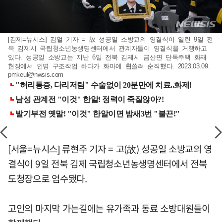
[김제=뉴시스] 김얼 기자 = 故 성공일 소방교의 영결식이 열린 9일 전
북 김제시 국립청소년농생명센터에서 관계자들이 영결식을 거행하고
있다. 성공일 소방교는 지난 6일 전북 김제시 금산면 단독주택 화재
현장에서 인명 구조작업 하다가 화마에 휩쓸려 순직했다. 2023.03.09.
pmkeul@nwsis.com
[서울=뉴시스] 류현주 기자 = 고(故) 성공일 소방교의 영
결식이 9일 전북 김제 국립청소년농생명센터에서 전북
도청장으로 엄수됐다.
고인의 마지막 가는길에는 유가족과 동료 소방대원들이