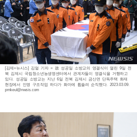
[김제=뉴시스] 김얼 기자 = 故 성공일 소방교의 영결식이 열린 9일 전
북 김제시 국립청소년농생명센터에서 관계자들이 영결식을 거행하고
있다. 성공일 소방교는 지난 6일 전북 김제시 금산면 단독주택 화재
현장에서 인명 구조작업 하다가 화마에 휩쓸려 순직했다. 2023.03.09.
pmkeul@nwsis.com