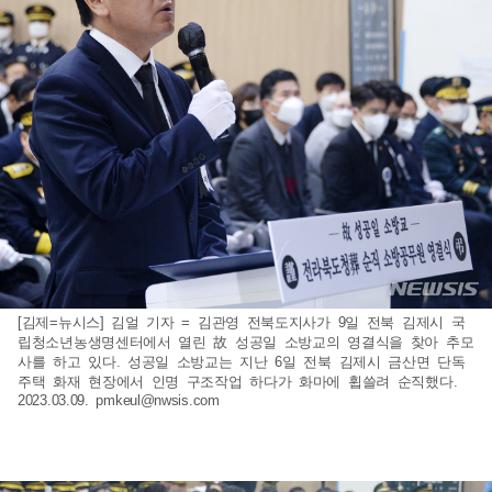
[김제=뉴시스] 김얼 기자 = 김관영 전북도지사가 9일 전북 김제시 국
립청소년농생명센터에서 열린 故 성공일 소방교의 영결식을 찾아 추모
사를 하고 있다. 성공일 소방교는 지난 6일 전북 김제시 금산면 단독
주택 화재 현장에서 인명 구조작업 하다가 화마에 휩쓸려 순직했다.
2023.03.09.
pmkeul@nwsis.com