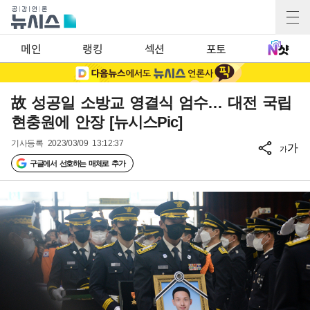
메인
랭킹
섹션
포토
故 성공일 소방교 영결식 엄수… 대전 국립
현충원에 안장 [뉴시스Pic]
기사등록
2023/03/09 13:12:37
가
가
구글에서 선호하는 매체로 추가