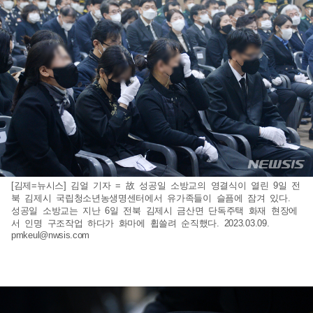
[김제=뉴시스] 김얼 기자 = 故 성공일 소방교의 영결식이 열린 9일 전
북 김제시 국립청소년농생명센터에서 유가족들이 슬픔에 잠겨 있다.
성공일 소방교는 지난 6일 전북 김제시 금산면 단독주택 화재 현장에
서 인명 구조작업 하다가 화마에 휩쓸려 순직했다. 2023.03.09.
pmkeul@nwsis.com