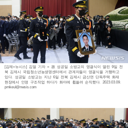
[김제=뉴시스] 김얼 기자 = 故 성공일 소방교의 영결식이 열린 9일 전
북 김제시 국립청소년농생명센터에서 관계자들이 영결식을 거행하고
있다. 성공일 소방교는 지난 6일 전북 김제시 금산면 단독주택 화재
현장에서 인명 구조작업 하다가 화마에 휩쓸려 순직했다. 2023.03.09.
pmkeul@nwsis.com