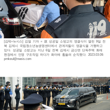
[김제=뉴시스] 김얼 기자 = 故 성공일 소방교의 영결식이 열린 9일 전
북 김제시 국립청소년농생명센터에서 관계자들이 영결식을 거행하고
있다. 성공일 소방교는 지난 6일 전북 김제시 금산면 단독주택 화재
현장에서 인명 구조작업 하다가 화마에 휩쓸려 순직했다. 2023.03.09.
pmkeul@nwsis.com