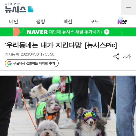
메인
랭킹
섹션
포토
'우리동네는 내가 지킨다멍' [뉴시스Pic]
기사등록
2023/04/30 17:55:50
가
가
구글에서 선호하는 매체로 추가