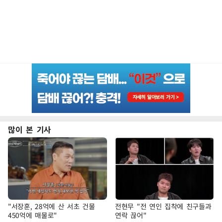
많이 본 기사
"서장훈, 28억에 산 서초 건물
전현무 "전 연인 집착에 친구들과
450억에 매물로"
연락 끊어"