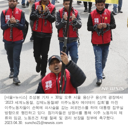
[서울=뉴시스] 조성봉 기자 = 30일 오후 서울 용산구 용산역 광장에서
‘2023 세계노동절, 강제노동철폐! 이주노동자 메이데이 집회’를 마친
이주노동자들이 손목에 쇠사슬을 감는 퍼포먼스를 하며 대통령 집무실
방향으로 행진하고 있다. 참가자들은 성명서를 통해 이주 노동자의 체
류와 임금, 노동조건 차별 철폐 및 권리 보장을 정부에 촉구했다.
2023.04.30.
suncho21@newsis.com