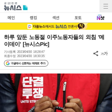
메인
랭킹
섹션
포토
하루 앞둔 노동절 이주노동자들의 외침 '메
이데이' [뉴시스Pic]
기사등록
2023/04/30 18:28:47
가
가
최종수정
2023/04/30 18:30:35
구글에서 선호하는 매체로 추가