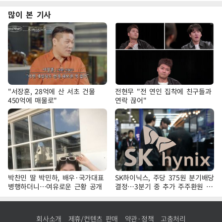
많이 본 기사
"서장훈, 28억에 산 서초 건물
전현무 "전 연인 집착에 친구들과
450억에 매물로"
연락 끊어"
박찬민 딸 박민하, 배우·국가대표
SK하이닉스, 주당 375원 분기배당
병행하더니…여유로운 근황 공개
결정…3분기 중 추가 주주환원 발
표
회사소개
제휴/컨텐츠 판매
약관·정책
고충처리