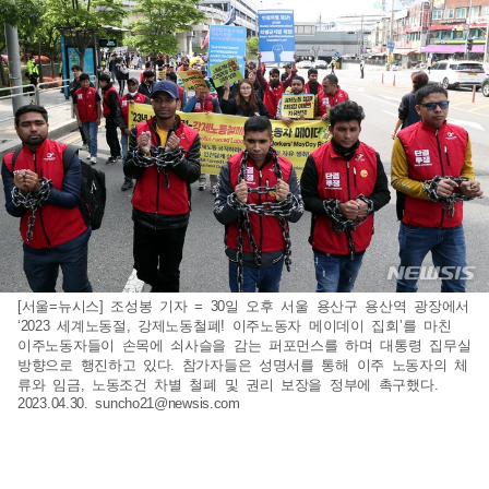
[서울=뉴시스] 조성봉 기자 = 30일 오후 서울 용산구 용산역 광장에서
‘2023 세계노동절, 강제노동철폐! 이주노동자 메이데이 집회’를 마친
이주노동자들이 손목에 쇠사슬을 감는 퍼포먼스를 하며 대통령 집무실
방향으로 행진하고 있다. 참가자들은 성명서를 통해 이주 노동자의 체
류와 임금, 노동조건 차별 철폐 및 권리 보장을 정부에 촉구했다.
2023.04.30.
suncho21@newsis.com