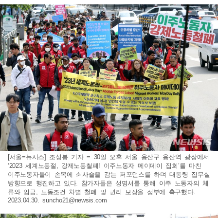
[서울=뉴시스] 조성봉 기자 = 30일 오후 서울 용산구 용산역 광장에서
‘2023 세계노동절, 강제노동철폐! 이주노동자 메이데이 집회’를 마친
이주노동자들이 손목에 쇠사슬을 감는 퍼포먼스를 하며 대통령 집무실
방향으로 행진하고 있다. 참가자들은 성명서를 통해 이주 노동자의 체
류와 임금, 노동조건 차별 철폐 및 권리 보장을 정부에 촉구했다.
2023.04.30.
suncho21@newsis.com