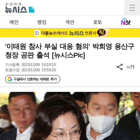
메인
랭킹
섹션
포토
'이태원 참사 부실 대응 혐의' 박희영 용산구
청장 공판 출석 [뉴시스Pic]
기사등록
2023/11/06 14:19:15
가
가
최종수정
2023/11/06 15:59:29
구글에서 선호하는 매체로 추가